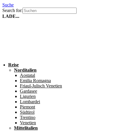
Suche
Search for:
LADE...
Reise
Norditalien
Aostatal
Emilia Romagna
Friaul-Julisch Venetien
Gardasee
Ligurien
Lombardei
Piemont
Südtirol
Trentino
Venetien
Mittelitalien