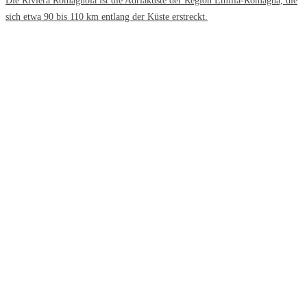
Die Riviera Romagnola ist die Adriaküste der Region Emilia-Romagna, die
sich etwa 90 bis 110 km entlang der Küste erstreckt.