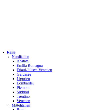
Reise
Norditalien
Aostatal
Emilia Romagna
Friaul-Julisch Venetien
Gardasee
Ligurien
Lombardei
Piemont
Südtirol
Trentino
Venetien
Mittelitalien
Rom