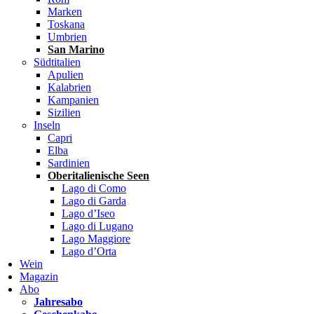
Marken
Toskana
Umbrien
San Marino
Südtitalien
Apulien
Kalabrien
Kampanien
Sizilien
Inseln
Capri
Elba
Sardinien
Oberitalienische Seen
Lago di Como
Lago di Garda
Lago d’Iseo
Lago di Lugano
Lago Maggiore
Lago d’Orta
Wein
Magazin
Abo
Jahresabo