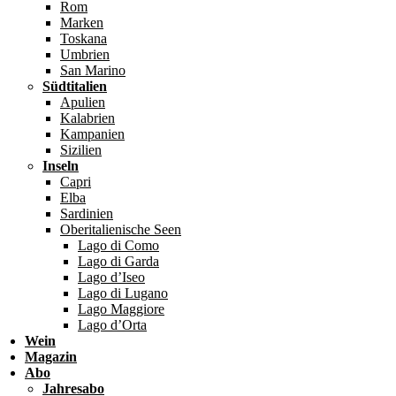
Rom
Marken
Toskana
Umbrien
San Marino
Südtitalien
Apulien
Kalabrien
Kampanien
Sizilien
Inseln
Capri
Elba
Sardinien
Oberitalienische Seen
Lago di Como
Lago di Garda
Lago d’Iseo
Lago di Lugano
Lago Maggiore
Lago d’Orta
Wein
Magazin
Abo
Jahresabo