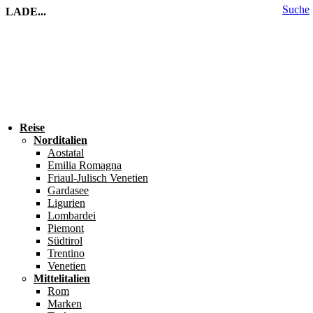
Suche
LADE...
Reise
Norditalien
Aostatal
Emilia Romagna
Friaul-Julisch Venetien
Gardasee
Ligurien
Lombardei
Piemont
Südtirol
Trentino
Venetien
Mittelitalien
Rom
Marken