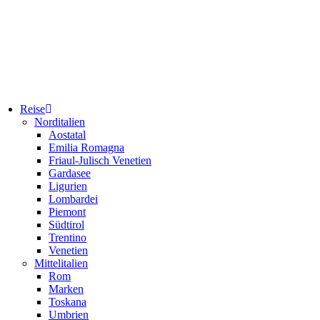
Reise
Norditalien
Aostatal
Emilia Romagna
Friaul-Julisch Venetien
Gardasee
Ligurien
Lombardei
Piemont
Südtirol
Trentino
Venetien
Mittelitalien
Rom
Marken
Toskana
Umbrien