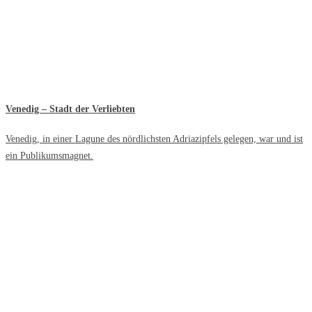
Venedig – Stadt der Verliebten
Venedig, in einer Lagune des nördlichsten Adriazipfels gelegen, war und ist
ein Publikumsmagnet.