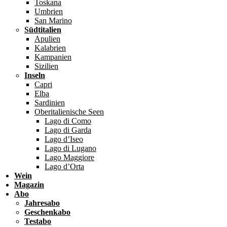
Toskana
Umbrien
San Marino
Südtitalien
Apulien
Kalabrien
Kampanien
Sizilien
Inseln
Capri
Elba
Sardinien
Oberitalienische Seen
Lago di Como
Lago di Garda
Lago d’Iseo
Lago di Lugano
Lago Maggiore
Lago d’Orta
Wein
Magazin
Abo
Jahresabo
Geschenkabo
Testabo