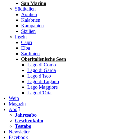
San Marino
Südtitalien
Apulien
Kalabrien
Kampanien
Sizilien
Inseln
Capri
Elba
Sardinien
Oberitalienische Seen
Lago di Como
Lago di Garda
Lago d’Iseo
Lago di Lugano
Lago Maggiore
Lago d’Orta
Wein
Magazin
Abo
Jahresabo
Geschenkabo
Testabo
Newsletter
Facebook