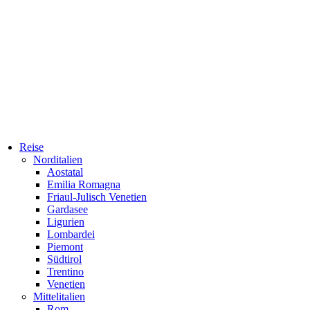
Reise
Norditalien
Aostatal
Emilia Romagna
Friaul-Julisch Venetien
Gardasee
Ligurien
Lombardei
Piemont
Südtirol
Trentino
Venetien
Mittelitalien
Rom