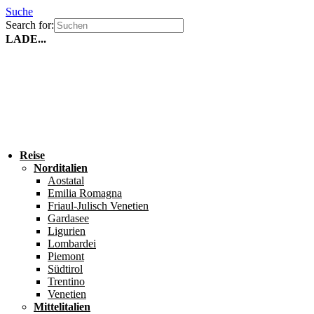
Suche
Search for:
LADE...
Reise
Norditalien
Aostatal
Emilia Romagna
Friaul-Julisch Venetien
Gardasee
Ligurien
Lombardei
Piemont
Südtirol
Trentino
Venetien
Mittelitalien