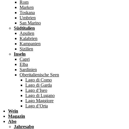
Rom
Marken
Toskana
Umbrien
San Marino
Südtitalien
Apulien
Kalabrien
Kampanien
Sizilien
Inseln
Capri
Elba
Sardinien
Oberitalienische Seen
Lago di Como
Lago di Garda
Lago d’Iseo
Lago di Lugano
Lago Maggiore
Lago d’Orta
Wein
Magazin
Abo
Jahresabo