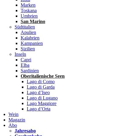
Marken
Toskana
Umbrien
San Marino
Südtitalien
Apulien
Kalabrien
Kampanien
Sizilien
Inseln
Capri
Elba
Sardinien
Oberitalienische Seen
Lago di Como
Lago di Garda
Lago d’Iseo
Lago di Lugano
Lago Maggiore
Lago d’Orta
Wein
Magazin
Abo
Jahresabo