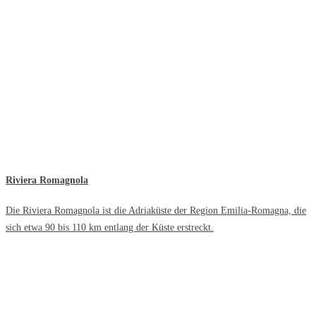
Riviera Romagnola
Die Riviera Romagnola ist die Adriaküste der Region Emilia-Romagna, die
sich etwa 90 bis 110 km entlang der Küste erstreckt.