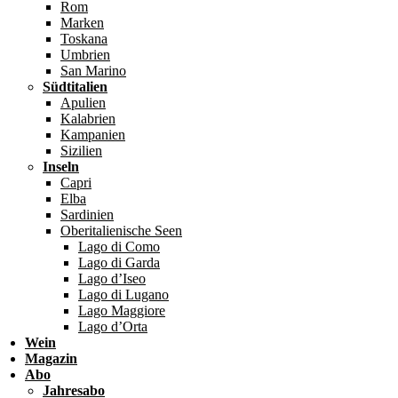
Rom
Marken
Toskana
Umbrien
San Marino
Südtitalien
Apulien
Kalabrien
Kampanien
Sizilien
Inseln
Capri
Elba
Sardinien
Oberitalienische Seen
Lago di Como
Lago di Garda
Lago d’Iseo
Lago di Lugano
Lago Maggiore
Lago d’Orta
Wein
Magazin
Abo
Jahresabo