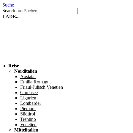
Suche
Search for:
LADE...
Reise
Norditalien
Aostatal
Emilia Romagna
Friaul-Julisch Venetien
Gardasee
Ligurien
Lombardei
Piemont
Südtirol
Trentino
Venetien
Mittelitalien