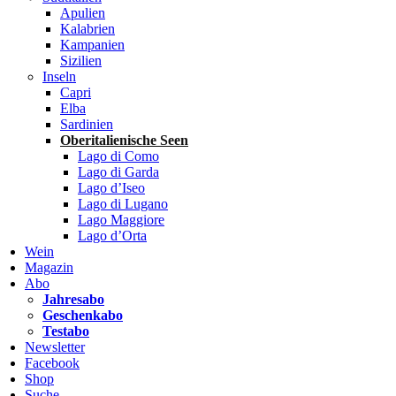
Apulien
Kalabrien
Kampanien
Sizilien
Inseln
Capri
Elba
Sardinien
Oberitalienische Seen
Lago di Como
Lago di Garda
Lago d’Iseo
Lago di Lugano
Lago Maggiore
Lago d’Orta
Wein
Magazin
Abo
Jahresabo
Geschenkabo
Testabo
Newsletter
Facebook
Shop
Suche