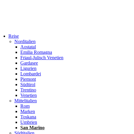
Reise
Norditalien
Aostatal
Emilia Romagna
Friaul-Julisch Venetien
Gardasee
Ligurien
Lombardei
Piemont
Südtirol
Trentino
Venetien
Mittelitalien
Rom
Marken
Toskana
Umbrien
San Marino
Südtitalien