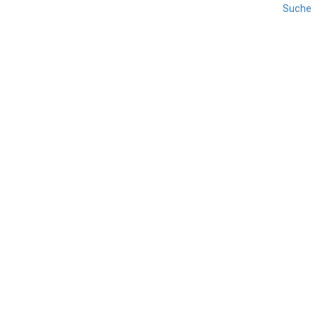
Suche
REISE
SIZILIEN
Mandelblüte auf Sizilien
TEILEN