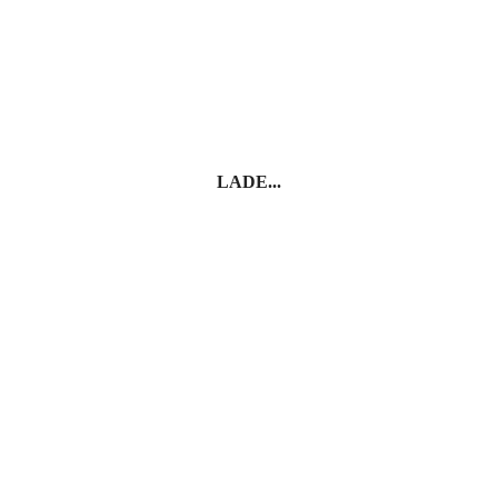
LADE...
Das wird Sie vielleicht auch
interessieren