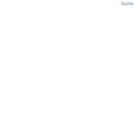
Suche
Sardinien – Urlaub
wie in der Karibik