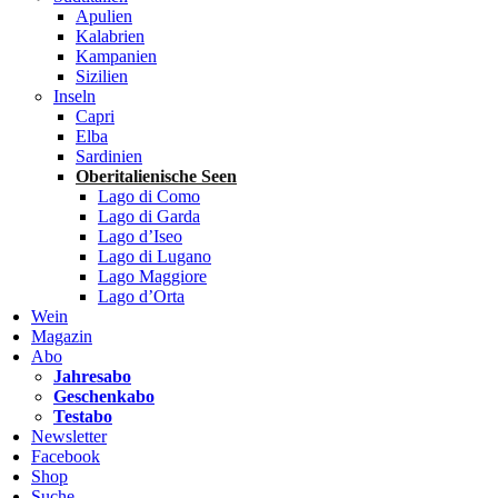
Apulien
Kalabrien
Kampanien
Sizilien
Inseln
Capri
Elba
Sardinien
Oberitalienische Seen
Lago di Como
Lago di Garda
Lago d’Iseo
Lago di Lugano
Lago Maggiore
Lago d’Orta
Wein
Magazin
Abo
Jahresabo
Geschenkabo
Testabo
Newsletter
Facebook
Shop
Suche