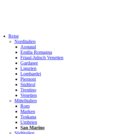
Reise
Norditalien
Aostatal
Emilia Romagna
Friaul-Julisch Venetien
Gardasee
Ligurien
Lombardei
Piemont
Südtirol
Trentino
Venetien
Mittelitalien
Rom
Marken
Toskana
Umbrien
San Marino
Südtitalien