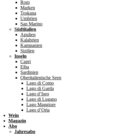
Rom
Marken
Toskana
Umbrien
San Marino
Südtitalien
Apulien
Kalabrien
Kampanien
Sizilien
Inseln
Capri
Elba
Sardinien
Oberitalienische Seen
Lago di Como
Lago di Garda
Lago d’Iseo
Lago di Lugano
Lago Maggiore
Lago d’Orta
Wein
Magazin
Abo
Jahresabo