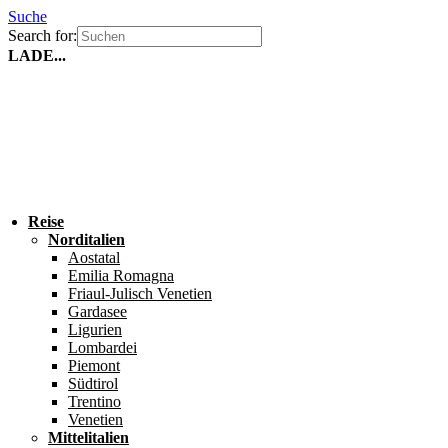
Suche
Search for:
LADE...
Reise
Norditalien
Aostatal
Emilia Romagna
Friaul-Julisch Venetien
Gardasee
Ligurien
Lombardei
Piemont
Südtirol
Trentino
Venetien
Mittelitalien