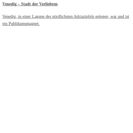
Venedig – Stadt der Verliebten
Venedig, in einer Lagune des nördlichsten Adriazipfels gelegen, war und ist
ein Publikumsmagnet.