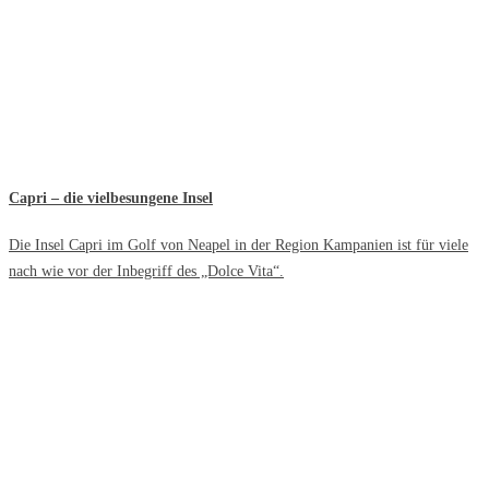
Capri – die vielbesungene Insel
Die Insel Capri im Golf von Neapel in der Region Kampanien ist für viele
nach wie vor der Inbegriff des „Dolce Vita“.