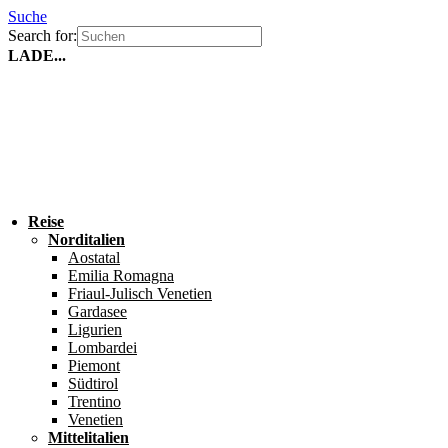
Suche
Search for:
LADE...
Reise
Norditalien
Aostatal
Emilia Romagna
Friaul-Julisch Venetien
Gardasee
Ligurien
Lombardei
Piemont
Südtirol
Trentino
Venetien
Mittelitalien