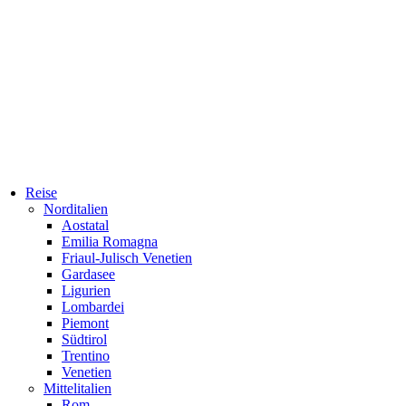
Reise
Norditalien
Aostatal
Emilia Romagna
Friaul-Julisch Venetien
Gardasee
Ligurien
Lombardei
Piemont
Südtirol
Trentino
Venetien
Mittelitalien
Rom