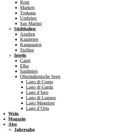
Rom
Marken
Toskana
Umbrien
San Marino
Südtitalien
Apulien
Kalabrien
Kampanien
Sizilien
Inseln
Capri
Elba
Sardinien
Oberitalienische Seen
Lago di Como
Lago di Garda
Lago d’Iseo
Lago di Lugano
Lago Maggiore
Lago d’Orta
Wein
Magazin
Abo
Jahresabo