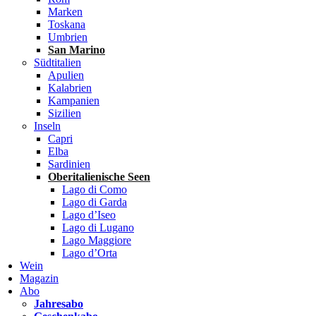
Marken
Toskana
Umbrien
San Marino
Südtitalien
Apulien
Kalabrien
Kampanien
Sizilien
Inseln
Capri
Elba
Sardinien
Oberitalienische Seen
Lago di Como
Lago di Garda
Lago d’Iseo
Lago di Lugano
Lago Maggiore
Lago d’Orta
Wein
Magazin
Abo
Jahresabo