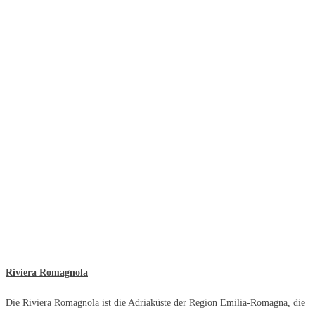
Riviera Romagnola
Die Riviera Romagnola ist die Adriaküste der Region Emilia-Romagna, die