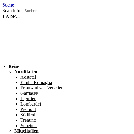
Suche
Search for:
LADE...
Reise
Norditalien
Aostatal
Emilia Romagna
Friaul-Julisch Venetien
Gardasee
Ligurien
Lombardei
Piemont
Südtirol
Trentino
Venetien
Mittelitalien