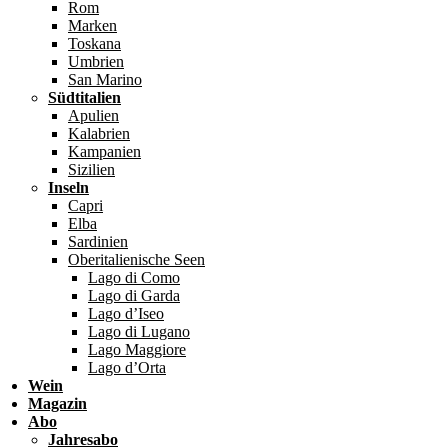
Rom
Marken
Toskana
Umbrien
San Marino
Südtitalien
Apulien
Kalabrien
Kampanien
Sizilien
Inseln
Capri
Elba
Sardinien
Oberitalienische Seen
Lago di Como
Lago di Garda
Lago d’Iseo
Lago di Lugano
Lago Maggiore
Lago d’Orta
Wein
Magazin
Abo
Jahresabo