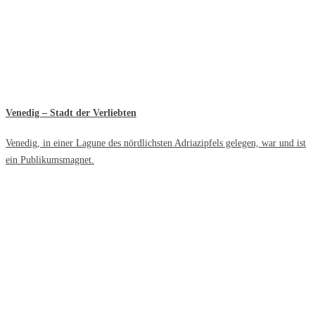
Venedig – Stadt der Verliebten
Venedig, in einer Lagune des nördlichsten Adriazipfels gelegen, war und ist
ein Publikumsmagnet.