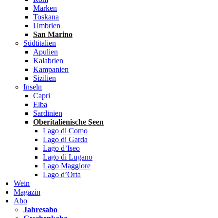
Marken
Toskana
Umbrien
San Marino
Südtitalien
Apulien
Kalabrien
Kampanien
Sizilien
Inseln
Capri
Elba
Sardinien
Oberitalienische Seen
Lago di Como
Lago di Garda
Lago d’Iseo
Lago di Lugano
Lago Maggiore
Lago d’Orta
Wein
Magazin
Abo
Jahresabo