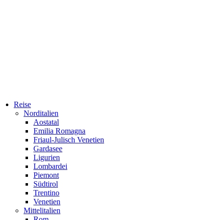
Reise
Norditalien
Aostatal
Emilia Romagna
Friaul-Julisch Venetien
Gardasee
Ligurien
Lombardei
Piemont
Südtirol
Trentino
Venetien
Mittelitalien
Rom