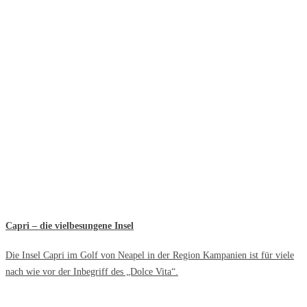
Capri – die vielbesungene Insel
Die Insel Capri im Golf von Neapel in der Region Kampanien ist für viele
nach wie vor der Inbegriff des „Dolce Vita“.