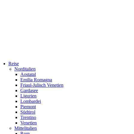
Reise
Norditalien
Aostatal
Emilia Romagna
Friaul-Julisch Venetien
Gardasee
Ligurien
Lombardei
Piemont
Südtirol
Trentino
Venetien
Mittelitalien
Rom