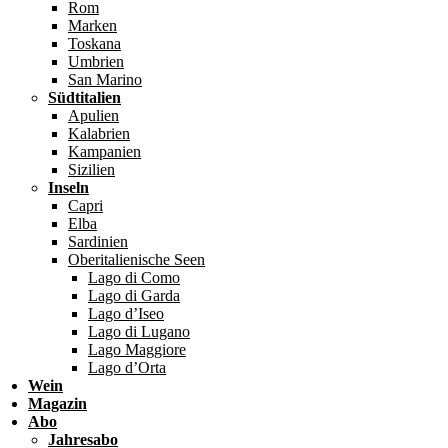
Rom
Marken
Toskana
Umbrien
San Marino
Südtitalien
Apulien
Kalabrien
Kampanien
Sizilien
Inseln
Capri
Elba
Sardinien
Oberitalienische Seen
Lago di Como
Lago di Garda
Lago d’Iseo
Lago di Lugano
Lago Maggiore
Lago d’Orta
Wein
Magazin
Abo
Jahresabo