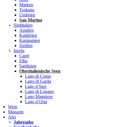
Marken
Toskana
Umbrien
San Marino
Südtitalien
Apulien
Kalabrien
Kampanien
Sizilien
Inseln
Capri
Elba
Sardinien
Oberitalienische Seen
Lago di Como
Lago di Garda
Lago d’Iseo
Lago di Lugano
Lago Maggiore
Lago d’Orta
Wein
Magazin
Abo
Jahresabo