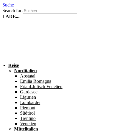
Suche
Search for:
LADE...
Reise
Norditalien
Aostatal
Emilia Romagna
Friaul-Julisch Venetien
Gardasee
Ligurien
Lombardei
Piemont
Südtirol
Trentino
Venetien
Mittelitalien