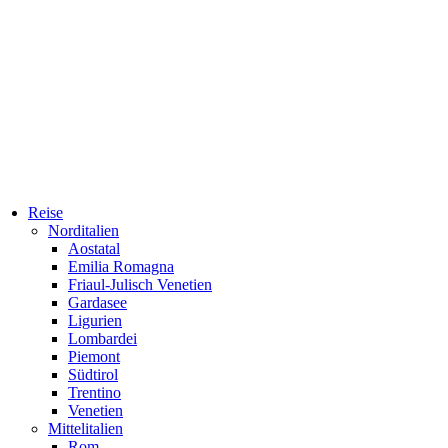
Reise
Norditalien
Aostatal
Emilia Romagna
Friaul-Julisch Venetien
Gardasee
Ligurien
Lombardei
Piemont
Südtirol
Trentino
Venetien
Mittelitalien
Rom