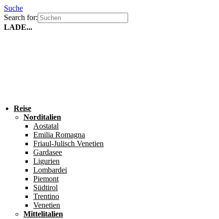
Suche
Search for:
LADE...
Reise
Norditalien
Aostatal
Emilia Romagna
Friaul-Julisch Venetien
Gardasee
Ligurien
Lombardei
Piemont
Südtirol
Trentino
Venetien
Mittelitalien