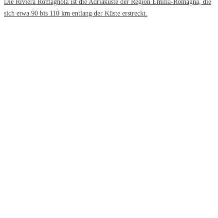
Die Riviera Romagnola ist die Adriaküste der Region Emilia-Romagna, die
sich etwa 90 bis 110 km entlang der Küste erstreckt.