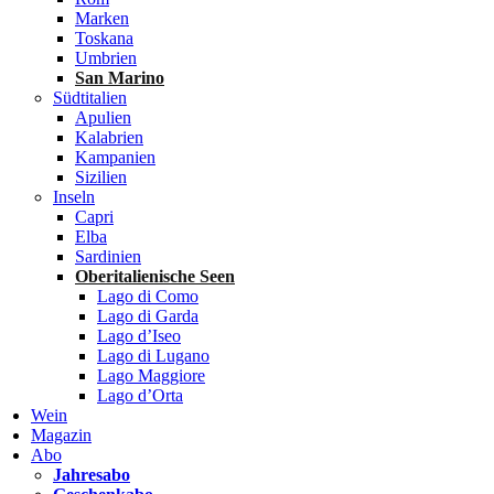
Marken
Toskana
Umbrien
San Marino
Südtitalien
Apulien
Kalabrien
Kampanien
Sizilien
Inseln
Capri
Elba
Sardinien
Oberitalienische Seen
Lago di Como
Lago di Garda
Lago d’Iseo
Lago di Lugano
Lago Maggiore
Lago d’Orta
Wein
Magazin
Abo
Jahresabo