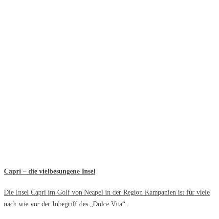
Capri – die vielbesungene Insel
Die Insel Capri im Golf von Neapel in der Region Kampanien ist für viele
nach wie vor der Inbegriff des „Dolce Vita“.