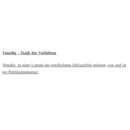
Venedig – Stadt der Verliebten
Venedig, in einer Lagune des nördlichsten Adriazipfels gelegen, war und ist
ein Publikumsmagnet.