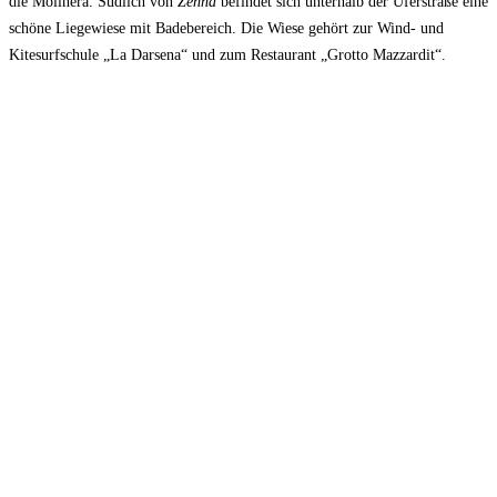
die Molinera. Südlich von
Zenna
befindet sich unterhalb der Uferstraße eine
schöne Liegewiese mit Badebereich. Die Wiese gehört zur Wind- und
Kitesurfschule „La Darsena“ und zum Restaurant „Grotto Mazzardit“.