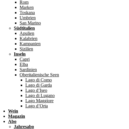
Rom
Marken
Toskana
Umbrien
San Marino
Südtitalien
Apulien
Kalabrien
Kampanien
Sizilien
Inseln
Capri
Elba
Sardinien
Oberitalienische Seen
Lago di Como
Lago di Garda
Lago d’Iseo
Lago di Lugano
Lago Maggiore
Lago d’Orta
Wein
Magazin
Abo
Jahresabo