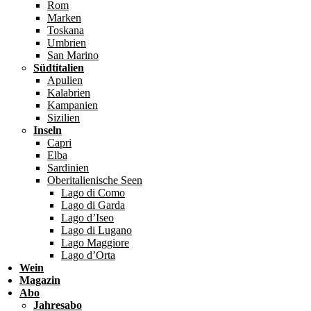
Rom
Marken
Toskana
Umbrien
San Marino
Südtitalien
Apulien
Kalabrien
Kampanien
Sizilien
Inseln
Capri
Elba
Sardinien
Oberitalienische Seen
Lago di Como
Lago di Garda
Lago d’Iseo
Lago di Lugano
Lago Maggiore
Lago d’Orta
Wein
Magazin
Abo
Jahresabo