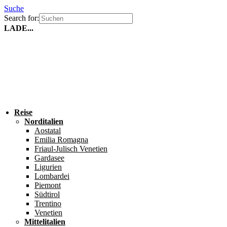
Suche
Search for:
LADE...
Reise
Norditalien
Aostatal
Emilia Romagna
Friaul-Julisch Venetien
Gardasee
Ligurien
Lombardei
Piemont
Südtirol
Trentino
Venetien
Mittelitalien