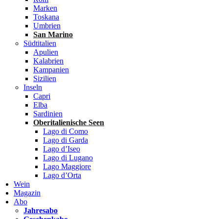
Marken
Toskana
Umbrien
San Marino
Südtitalien
Apulien
Kalabrien
Kampanien
Sizilien
Inseln
Capri
Elba
Sardinien
Oberitalienische Seen
Lago di Como
Lago di Garda
Lago d’Iseo
Lago di Lugano
Lago Maggiore
Lago d’Orta
Wein
Magazin
Abo
Jahresabo