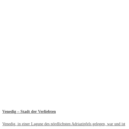
Venedig – Stadt der Verliebten
Venedig, in einer Lagune des nördlichsten Adriazipfels gelegen, war und ist