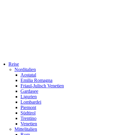
Reise
Norditalien
Aostatal
Emilia Romagna
Friaul-Julisch Venetien
Gardasee
Ligurien
Lombardei
Piemont
Südtirol
Trentino
Venetien
Mittelitalien
Rom