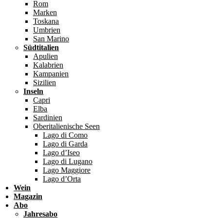
Rom
Marken
Toskana
Umbrien
San Marino
Südtitalien
Apulien
Kalabrien
Kampanien
Sizilien
Inseln
Capri
Elba
Sardinien
Oberitalienische Seen
Lago di Como
Lago di Garda
Lago d’Iseo
Lago di Lugano
Lago Maggiore
Lago d’Orta
Wein
Magazin
Abo
Jahresabo