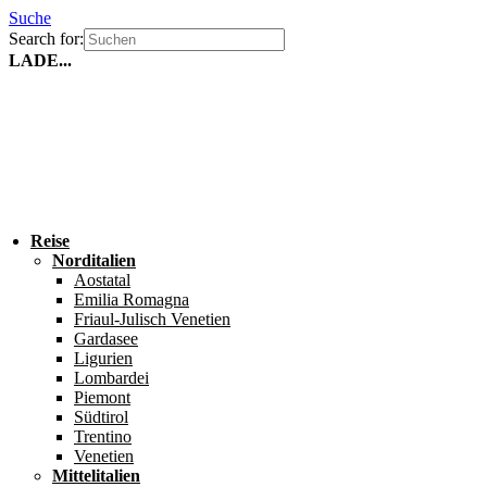
Suche
Search for:
LADE...
Reise
Norditalien
Aostatal
Emilia Romagna
Friaul-Julisch Venetien
Gardasee
Ligurien
Lombardei
Piemont
Südtirol
Trentino
Venetien
Mittelitalien