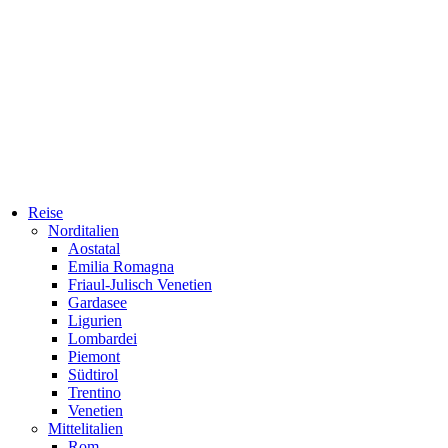
Reise
Norditalien
Aostatal
Emilia Romagna
Friaul-Julisch Venetien
Gardasee
Ligurien
Lombardei
Piemont
Südtirol
Trentino
Venetien
Mittelitalien
Rom