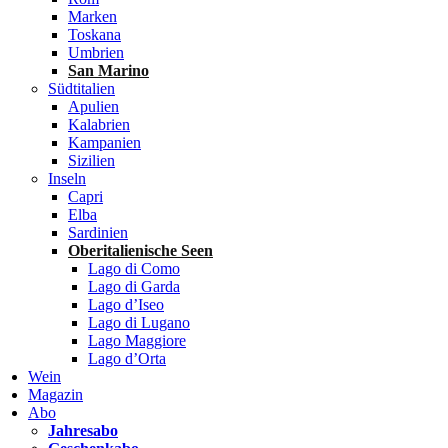
Marken
Toskana
Umbrien
San Marino
Südtitalien
Apulien
Kalabrien
Kampanien
Sizilien
Inseln
Capri
Elba
Sardinien
Oberitalienische Seen
Lago di Como
Lago di Garda
Lago d’Iseo
Lago di Lugano
Lago Maggiore
Lago d’Orta
Wein
Magazin
Abo
Jahresabo