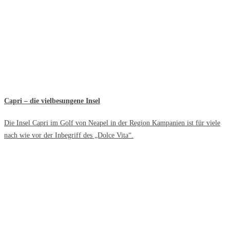
Capri – die vielbesungene Insel
Die Insel Capri im Golf von Neapel in der Region Kampanien ist für viele
nach wie vor der Inbegriff des „Dolce Vita“.