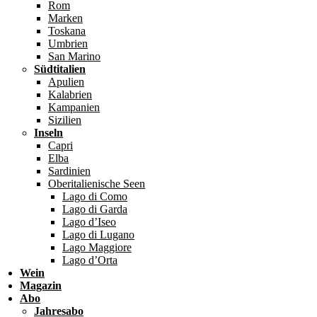
Rom
Marken
Toskana
Umbrien
San Marino
Südtitalien
Apulien
Kalabrien
Kampanien
Sizilien
Inseln
Capri
Elba
Sardinien
Oberitalienische Seen
Lago di Como
Lago di Garda
Lago d’Iseo
Lago di Lugano
Lago Maggiore
Lago d’Orta
Wein
Magazin
Abo
Jahresabo