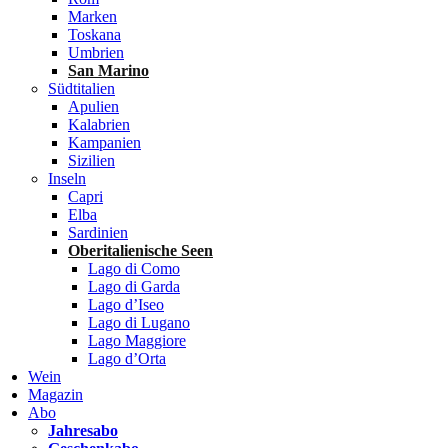
Marken
Toskana
Umbrien
San Marino
Südtitalien
Apulien
Kalabrien
Kampanien
Sizilien
Inseln
Capri
Elba
Sardinien
Oberitalienische Seen
Lago di Como
Lago di Garda
Lago d’Iseo
Lago di Lugano
Lago Maggiore
Lago d’Orta
Wein
Magazin
Abo
Jahresabo