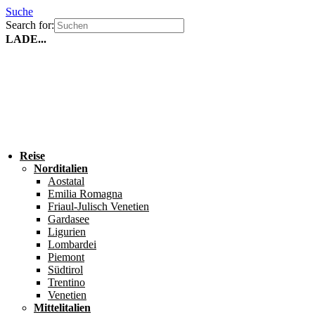
Suche
Search for:
LADE...
Reise
Norditalien
Aostatal
Emilia Romagna
Friaul-Julisch Venetien
Gardasee
Ligurien
Lombardei
Piemont
Südtirol
Trentino
Venetien
Mittelitalien