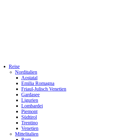
Reise
Norditalien
Aostatal
Emilia Romagna
Friaul-Julisch Venetien
Gardasee
Ligurien
Lombardei
Piemont
Südtirol
Trentino
Venetien
Mittelitalien
Rom