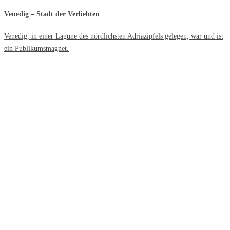
Venedig – Stadt der Verliebten
Venedig, in einer Lagune des nördlichsten Adriazipfels gelegen, war und ist
ein Publikumsmagnet.