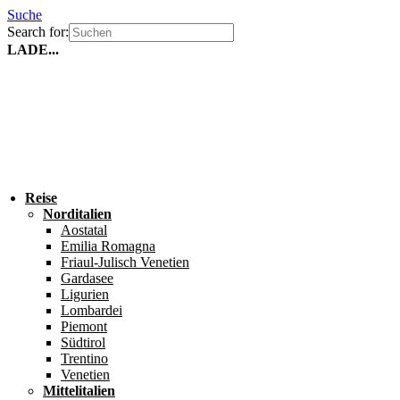
Suche
Search for:
LADE...
Reise
Norditalien
Aostatal
Emilia Romagna
Friaul-Julisch Venetien
Gardasee
Ligurien
Lombardei
Piemont
Südtirol
Trentino
Venetien
Mittelitalien