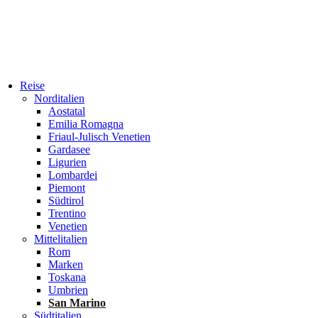
Reise
Norditalien
Aostatal
Emilia Romagna
Friaul-Julisch Venetien
Gardasee
Ligurien
Lombardei
Piemont
Südtirol
Trentino
Venetien
Mittelitalien
Rom
Marken
Toskana
Umbrien
San Marino
Südtitalien