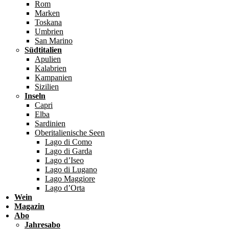
Rom
Marken
Toskana
Umbrien
San Marino
Südtitalien
Apulien
Kalabrien
Kampanien
Sizilien
Inseln
Capri
Elba
Sardinien
Oberitalienische Seen
Lago di Como
Lago di Garda
Lago d’Iseo
Lago di Lugano
Lago Maggiore
Lago d’Orta
Wein
Magazin
Abo
Jahresabo