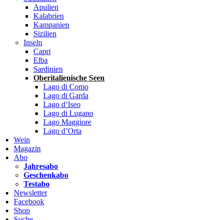
Apulien
Kalabrien
Kampanien
Sizilien
Inseln
Capri
Elba
Sardinien
Oberitalienische Seen
Lago di Como
Lago di Garda
Lago d’Iseo
Lago di Lugano
Lago Maggiore
Lago d’Orta
Wein
Magazin
Abo
Jahresabo
Geschenkabo
Testabo
Newsletter
Facebook
Shop
Suche