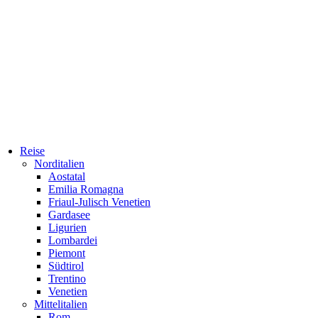
Reise
Norditalien
Aostatal
Emilia Romagna
Friaul-Julisch Venetien
Gardasee
Ligurien
Lombardei
Piemont
Südtirol
Trentino
Venetien
Mittelitalien
Rom