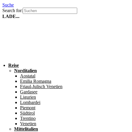
Suche
Search for:
LADE...
Reise
Norditalien
Aostatal
Emilia Romagna
Friaul-Julisch Venetien
Gardasee
Ligurien
Lombardei
Piemont
Südtirol
Trentino
Venetien
Mittelitalien