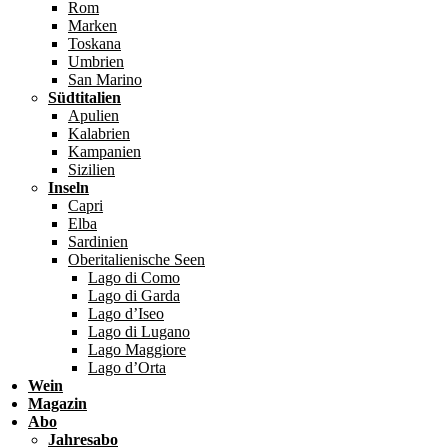
Rom
Marken
Toskana
Umbrien
San Marino
Südtitalien
Apulien
Kalabrien
Kampanien
Sizilien
Inseln
Capri
Elba
Sardinien
Oberitalienische Seen
Lago di Como
Lago di Garda
Lago d’Iseo
Lago di Lugano
Lago Maggiore
Lago d’Orta
Wein
Magazin
Abo
Jahresabo