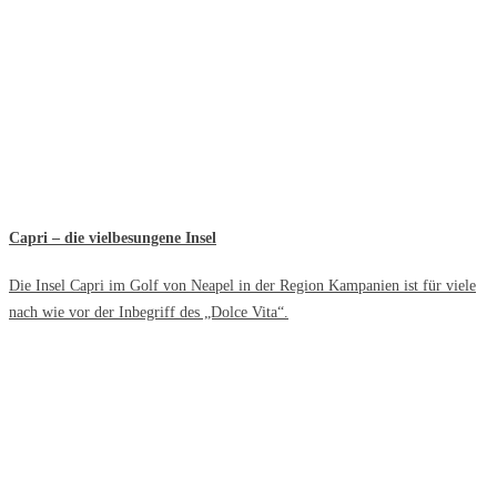
Capri – die vielbesungene Insel
Die Insel Capri im Golf von Neapel in der Region Kampanien ist für viele
nach wie vor der Inbegriff des „Dolce Vita“.