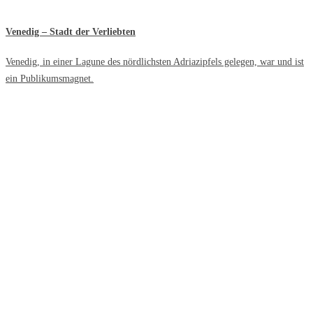
Venedig – Stadt der Verliebten
Venedig, in einer Lagune des nördlichsten Adriazipfels gelegen, war und ist
ein Publikumsmagnet.