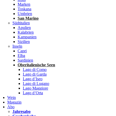
Marken
Toskana
Umbrien
San Marino
Südtitalien
Apulien
Kalabrien
Kampanien
Sizilien
Inseln
Capri
Elba
Sardinien
Oberitalienische Seen
Lago di Como
Lago di Garda
Lago d’Iseo
Lago di Lugano
Lago Maggiore
Lago d’Orta
Wein
Magazin
Abo
Jahresabo