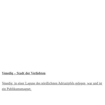
Venedig – Stadt der Verliebten
Venedig, in einer Lagune des nördlichsten Adriazipfels gelegen, war und ist
ein Publikumsmagnet.