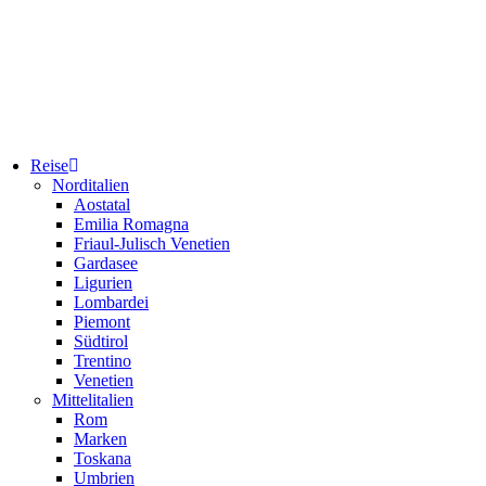
Reise
Norditalien
Aostatal
Emilia Romagna
Friaul-Julisch Venetien
Gardasee
Ligurien
Lombardei
Piemont
Südtirol
Trentino
Venetien
Mittelitalien
Rom
Marken
Toskana
Umbrien