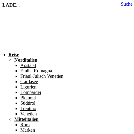
Suche
LADE...
Reise
Norditalien
Aostatal
Emilia Romagna
Friaul-Julisch Venetien
Gardasee
Ligurien
Lombardei
Piemont
Südtirol
Trentino
Venetien
Mittelitalien
Rom
Marken