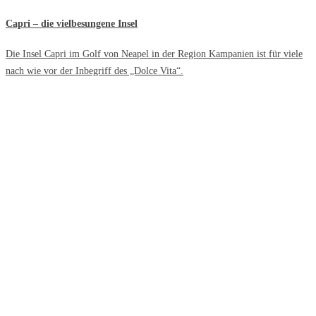
Capri – die vielbesungene Insel
Die Insel Capri im Golf von Neapel in der Region Kampanien ist für viele
nach wie vor der Inbegriff des „Dolce Vita“.