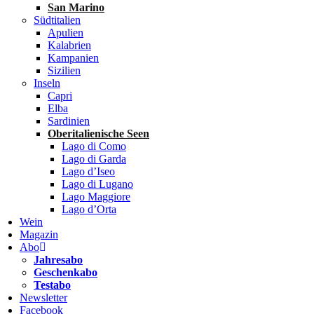
San Marino
Südtitalien
Apulien
Kalabrien
Kampanien
Sizilien
Inseln
Capri
Elba
Sardinien
Oberitalienische Seen
Lago di Como
Lago di Garda
Lago d’Iseo
Lago di Lugano
Lago Maggiore
Lago d’Orta
Wein
Magazin
Abo
Jahresabo
Geschenkabo
Testabo
Newsletter
Facebook