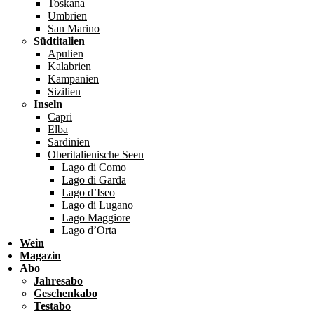
Toskana
Umbrien
San Marino
Südtitalien
Apulien
Kalabrien
Kampanien
Sizilien
Inseln
Capri
Elba
Sardinien
Oberitalienische Seen
Lago di Como
Lago di Garda
Lago d’Iseo
Lago di Lugano
Lago Maggiore
Lago d’Orta
Wein
Magazin
Abo
Jahresabo
Geschenkabo
Testabo