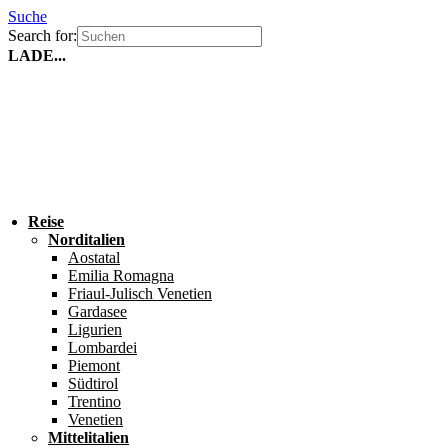
Suche
Search for:
LADE...
Reise
Norditalien
Aostatal
Emilia Romagna
Friaul-Julisch Venetien
Gardasee
Ligurien
Lombardei
Piemont
Südtirol
Trentino
Venetien
Mittelitalien