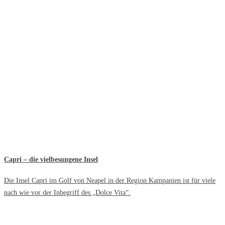
Capri – die vielbesungene Insel
Die Insel Capri im Golf von Neapel in der Region Kampanien ist für viele
nach wie vor der Inbegriff des „Dolce Vita“.