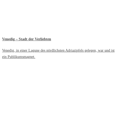
Venedig – Stadt der Verliebten
Venedig, in einer Lagune des nördlichsten Adriazipfels gelegen, war und ist
ein Publikumsmagnet.