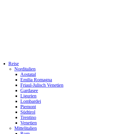
Reise
Norditalien
Aostatal
Emilia Romagna
Friaul-Julisch Venetien
Gardasee
Ligurien
Lombardei
Piemont
Südtirol
Trentino
Venetien
Mittelitalien
Rom