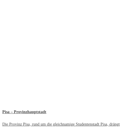
Pisa – Provinzhauptstadt
Die Provinz Pisa, rund um die gleichnamige Studentenstadt Pisa, drängt