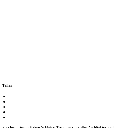
Teilen
Pisa begeistert mit dem Schiefen Turm, prachtvoller Architektur und