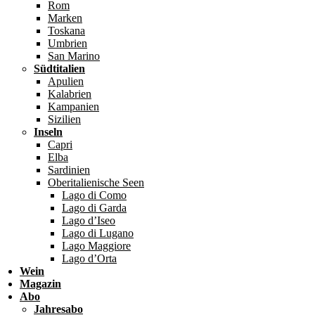
Rom
Marken
Toskana
Umbrien
San Marino
Südtitalien
Apulien
Kalabrien
Kampanien
Sizilien
Inseln
Capri
Elba
Sardinien
Oberitalienische Seen
Lago di Como
Lago di Garda
Lago d’Iseo
Lago di Lugano
Lago Maggiore
Lago d’Orta
Wein
Magazin
Abo
Jahresabo