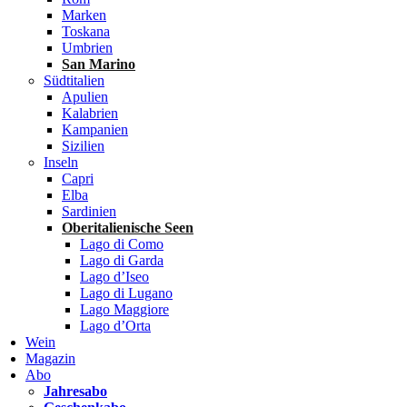
Marken
Toskana
Umbrien
San Marino
Südtitalien
Apulien
Kalabrien
Kampanien
Sizilien
Inseln
Capri
Elba
Sardinien
Oberitalienische Seen
Lago di Como
Lago di Garda
Lago d’Iseo
Lago di Lugano
Lago Maggiore
Lago d’Orta
Wein
Magazin
Abo
Jahresabo