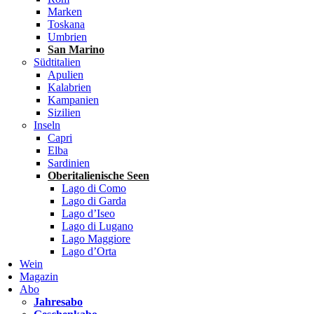
Marken
Toskana
Umbrien
San Marino
Südtitalien
Apulien
Kalabrien
Kampanien
Sizilien
Inseln
Capri
Elba
Sardinien
Oberitalienische Seen
Lago di Como
Lago di Garda
Lago d’Iseo
Lago di Lugano
Lago Maggiore
Lago d’Orta
Wein
Magazin
Abo
Jahresabo