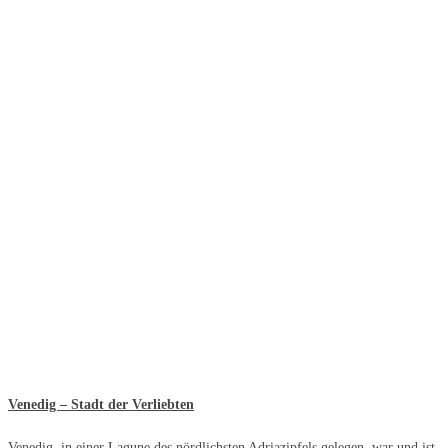
Venedig – Stadt der Verliebten
Venedig, in einer Lagune des nördlichsten Adriazipfels gelegen, war und ist