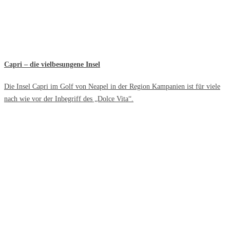
Capri – die vielbesungene Insel
Die Insel Capri im Golf von Neapel in der Region Kampanien ist für viele
nach wie vor der Inbegriff des „Dolce Vita“.