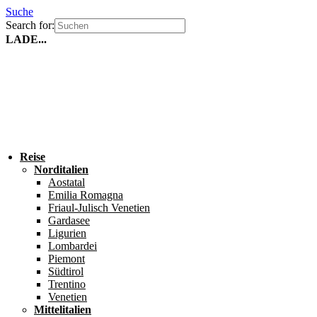
Suche
Search for:
LADE...
Reise
Norditalien
Aostatal
Emilia Romagna
Friaul-Julisch Venetien
Gardasee
Ligurien
Lombardei
Piemont
Südtirol
Trentino
Venetien
Mittelitalien