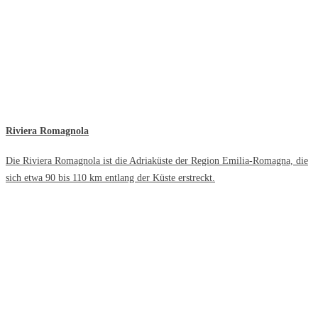
Riviera Romagnola
Die Riviera Romagnola ist die Adriaküste der Region Emilia-Romagna, die
sich etwa 90 bis 110 km entlang der Küste erstreckt.