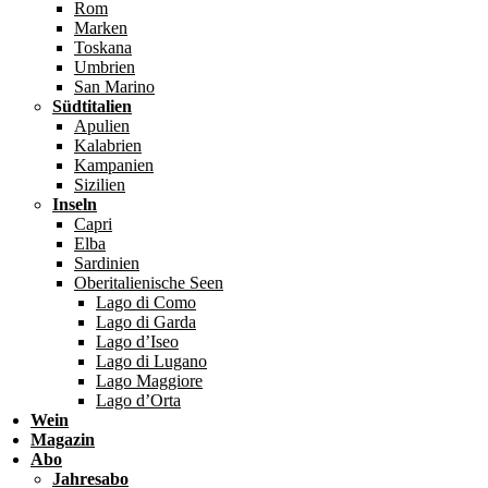
Rom
Marken
Toskana
Umbrien
San Marino
Südtitalien
Apulien
Kalabrien
Kampanien
Sizilien
Inseln
Capri
Elba
Sardinien
Oberitalienische Seen
Lago di Como
Lago di Garda
Lago d’Iseo
Lago di Lugano
Lago Maggiore
Lago d’Orta
Wein
Magazin
Abo
Jahresabo