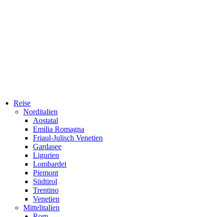
Reise
Norditalien
Aostatal
Emilia Romagna
Friaul-Julisch Venetien
Gardasee
Ligurien
Lombardei
Piemont
Südtirol
Trentino
Venetien
Mittelitalien
Rom