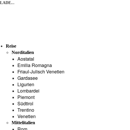
LADE...
Reise
Norditalien
Aostatal
Emilia Romagna
Friaul-Julisch Venetien
Gardasee
Ligurien
Lombardei
Piemont
Südtirol
Trentino
Venetien
Mittelitalien
Rom