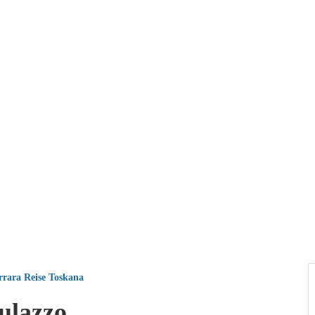
rrara
Reise
Toskana
ulazzo