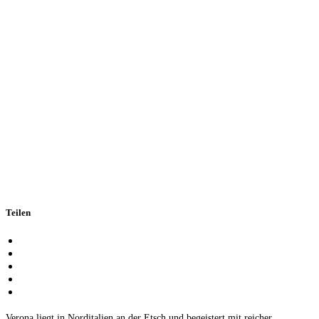
Teilen
Verona liegt in Norditalien an der Etsch und begeistert mit reicher