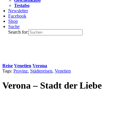
Geschenkabo
Testabo
Newsletter
Facebook
Shop
Suche
Search for:
Reise
Venetien
Verona
Tags:
Provinz
,
Städtereisen
,
Venetien
Verona – Stadt der Liebe