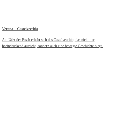
Verona – Castelvecchio
Am Ufer der Etsch erhebt sich das Castelvecchio, das nicht nur
beeindruckend aussieht, sondern auch eine bewegte Geschichte birgt.