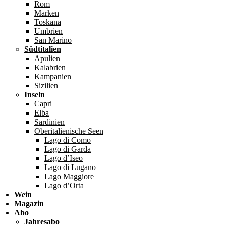
Rom
Marken
Toskana
Umbrien
San Marino
Südtitalien
Apulien
Kalabrien
Kampanien
Sizilien
Inseln
Capri
Elba
Sardinien
Oberitalienische Seen
Lago di Como
Lago di Garda
Lago d’Iseo
Lago di Lugano
Lago Maggiore
Lago d’Orta
Wein
Magazin
Abo
Jahresabo