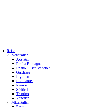
Reise
Norditalien
Aostatal
Emilia Romagna
Friaul-Julisch Venetien
Gardasee
Ligurien
Lombardei
Piemont
Südtirol
Trentino
Venetien
Mittelitalien
Rom