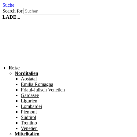
Suche
Search for:
LADE...
Reise
Norditalien
Aostatal
Emilia Romagna
Friaul-Julisch Venetien
Gardasee
Ligurien
Lombardei
Piemont
Südtirol
Trentino
Venetien
Mittelitalien