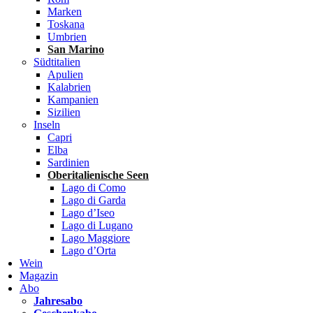
Marken
Toskana
Umbrien
San Marino
Südtitalien
Apulien
Kalabrien
Kampanien
Sizilien
Inseln
Capri
Elba
Sardinien
Oberitalienische Seen
Lago di Como
Lago di Garda
Lago d’Iseo
Lago di Lugano
Lago Maggiore
Lago d’Orta
Wein
Magazin
Abo
Jahresabo