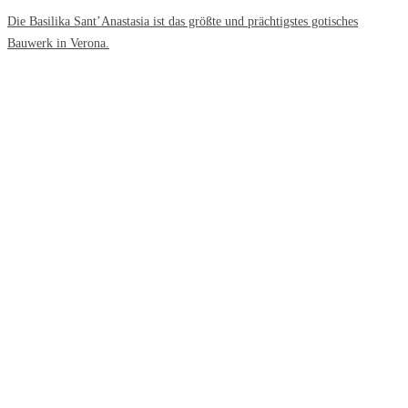
Die Basilika Sant’Anastasia ist das größte und prächtigstes gotisches
Bauwerk in Verona.