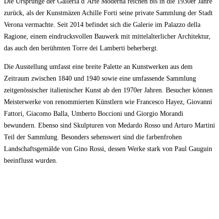
Die Ursprünge der Galleria d’Arte Moderna reichen bis in die 1930er Jahre
zurück, als der Kunstmäzen Achille Forti seine private Sammlung der Stadt
Verona vermachte. Seit 2014 befindet sich die Galerie im Palazzo della
Ragione, einem eindrucksvollen Bauwerk mit mittelalterlicher Architektur,
das auch den berühmten Torre dei Lamberti beherbergt.
Die Ausstellung umfasst eine breite Palette an Kunstwerken aus dem
Zeitraum zwischen 1840 und 1940 sowie eine umfassende Sammlung
zeitgenössischer italienischer Kunst ab den 1970er Jahren. Besucher können
Meisterwerke von renommierten Künstlern wie Francesco Hayez, Giovanni
Fattori, Giacomo Balla, Umberto Boccioni und Giorgio Morandi
bewundern. Ebenso sind Skulpturen von Medardo Rosso und Arturo Martini
Teil der Sammlung. Besonders sehenswert sind die farbenfrohen
Landschaftsgemälde von Gino Rossi, dessen Werke stark von Paul Gauguin
beeinflusst wurden.