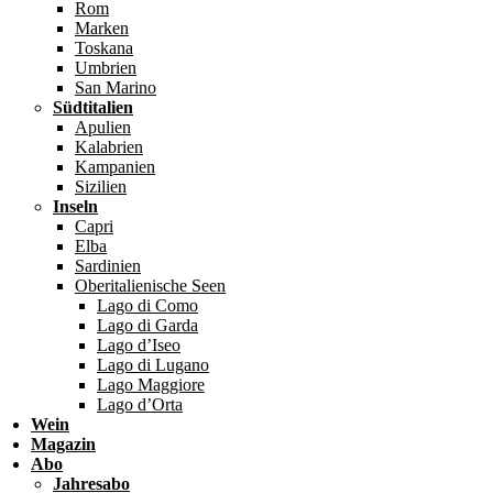
Rom
Marken
Toskana
Umbrien
San Marino
Südtitalien
Apulien
Kalabrien
Kampanien
Sizilien
Inseln
Capri
Elba
Sardinien
Oberitalienische Seen
Lago di Como
Lago di Garda
Lago d’Iseo
Lago di Lugano
Lago Maggiore
Lago d’Orta
Wein
Magazin
Abo
Jahresabo