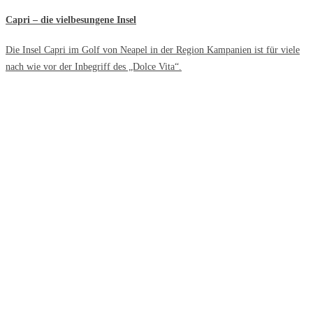
Capri – die vielbesungene Insel
Die Insel Capri im Golf von Neapel in der Region Kampanien ist für viele
nach wie vor der Inbegriff des „Dolce Vita“.