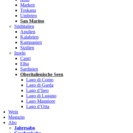
Marken
Toskana
Umbrien
San Marino
Südtitalien
Apulien
Kalabrien
Kampanien
Sizilien
Inseln
Capri
Elba
Sardinien
Oberitalienische Seen
Lago di Como
Lago di Garda
Lago d’Iseo
Lago di Lugano
Lago Maggiore
Lago d’Orta
Wein
Magazin
Abo
Jahresabo