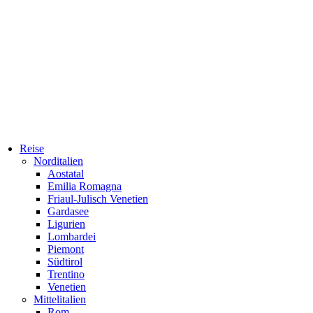
Reise
Norditalien
Aostatal
Emilia Romagna
Friaul-Julisch Venetien
Gardasee
Ligurien
Lombardei
Piemont
Südtirol
Trentino
Venetien
Mittelitalien
Rom