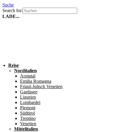
Suche
Search for:
LADE...
Reise
Norditalien
Aostatal
Emilia Romagna
Friaul-Julisch Venetien
Gardasee
Ligurien
Lombardei
Piemont
Südtirol
Trentino
Venetien
Mittelitalien