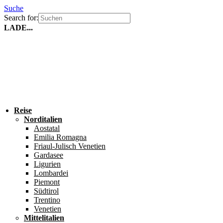
Suche
Search for:
LADE...
Reise
Norditalien
Aostatal
Emilia Romagna
Friaul-Julisch Venetien
Gardasee
Ligurien
Lombardei
Piemont
Südtirol
Trentino
Venetien
Mittelitalien