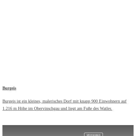
Burgeis
Burgeis ist ein kleines, malerisches Dorf mit knapp 900 Einwohnern auf
1.216 m Höhe im Obervinschgau und liegt am Fuße des Watles.
SPONSORED