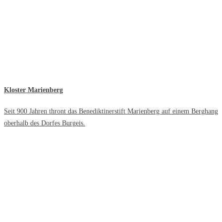
Kloster Marienberg
Seit 900 Jahren thront das Benediktinerstift Marienberg auf einem Berghang
oberhalb des Dorfes Burgeis.