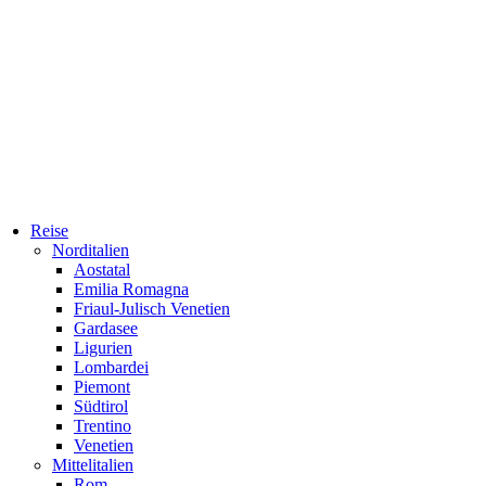
Reise
Norditalien
Aostatal
Emilia Romagna
Friaul-Julisch Venetien
Gardasee
Ligurien
Lombardei
Piemont
Südtirol
Trentino
Venetien
Mittelitalien
Rom