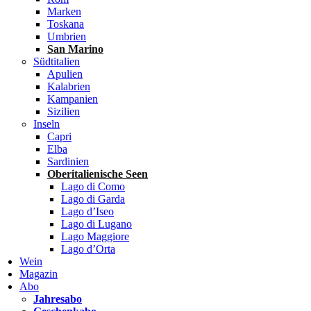
Marken
Toskana
Umbrien
San Marino
Südtitalien
Apulien
Kalabrien
Kampanien
Sizilien
Inseln
Capri
Elba
Sardinien
Oberitalienische Seen
Lago di Como
Lago di Garda
Lago d’Iseo
Lago di Lugano
Lago Maggiore
Lago d’Orta
Wein
Magazin
Abo
Jahresabo