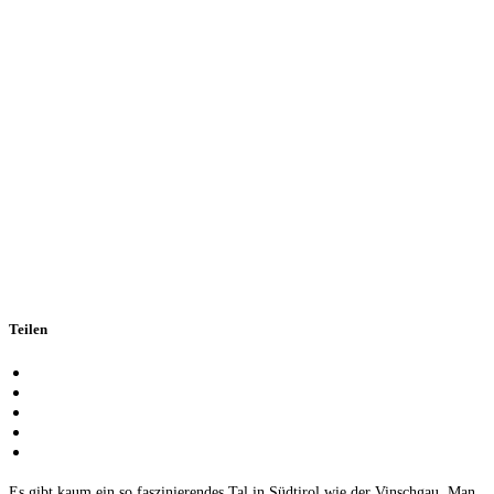
Teilen
Es gibt kaum ein so faszinierendes Tal in Südtirol wie der Vinschgau. Man