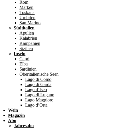
Rom
Marken
Toskana
Umbrien
San Marino
Südtitalien
Apulien
Kalabrien
Kampanien
Sizilien
Inseln
Capri
Elba
Sardinien
Oberitalienische Seen
Lago di Como
Lago di Garda
Lago d’Iseo
Lago di Lugano
Lago Maggiore
Lago d’Orta
Wein
Magazin
Abo
Jahresabo