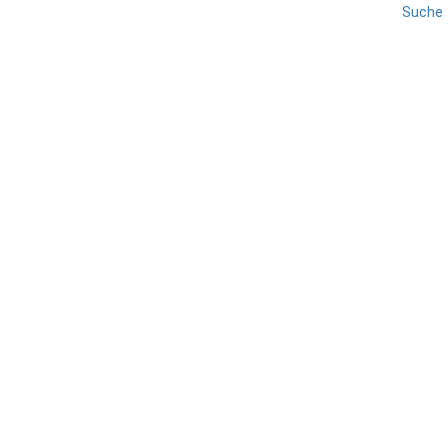
Suche
OBERVINSCHGAU
REISE
SÜDTIROL
VINSCHGAU
Mals
TEILEN