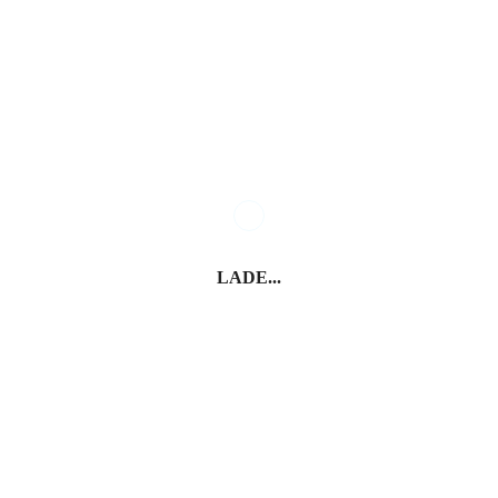
Schluderns
Prad am Stilfserjoch
LADE...
Kloster Marienberg
Burgeis