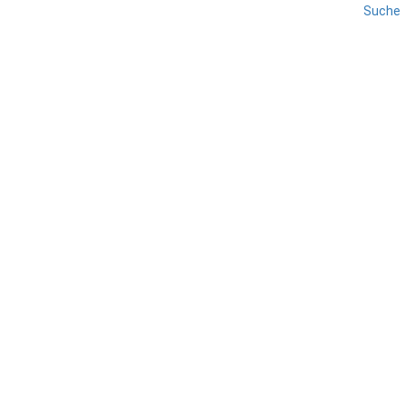
Suche
REISE
SÜDTIROL
UNTERVINSCHGAU
VINSCHGAU
Naturns: Wandern & Biken
TEILEN