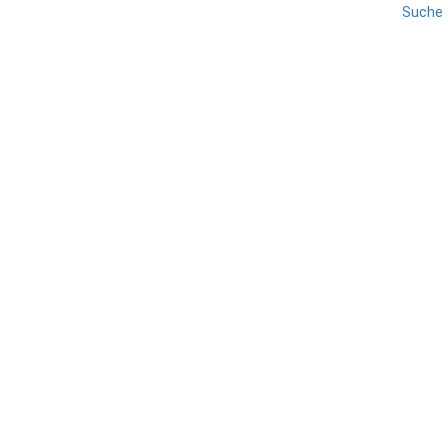
Suche
REISE
VENEDIG
VENETIEN
Fondaco dei Tedeschi
TEILEN