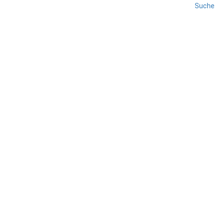
Suche
GROSSETO
REISE
TOSKANA
Tuffsteingebiet
TEILEN