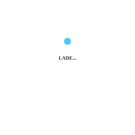
LADE...
Highlights im
Tuffsteingebiet