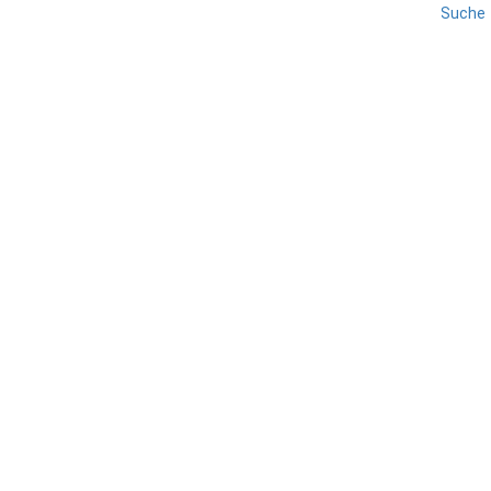
Suche
NORDOSTEN SIZILIEN
REISE
SIZILIEN
Alcantara Schlucht
TEILEN