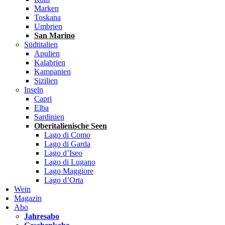
Marken
Toskana
Umbrien
San Marino
Südtitalien
Apulien
Kalabrien
Kampanien
Sizilien
Inseln
Capri
Elba
Sardinien
Oberitalienische Seen
Lago di Como
Lago di Garda
Lago d’Iseo
Lago di Lugano
Lago Maggiore
Lago d’Orta
Wein
Magazin
Abo
Jahresabo