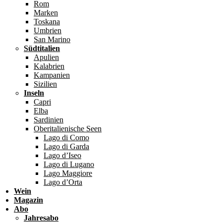
Rom
Marken
Toskana
Umbrien
San Marino
Südtitalien
Apulien
Kalabrien
Kampanien
Sizilien
Inseln
Capri
Elba
Sardinien
Oberitalienische Seen
Lago di Como
Lago di Garda
Lago d’Iseo
Lago di Lugano
Lago Maggiore
Lago d’Orta
Wein
Magazin
Abo
Jahresabo