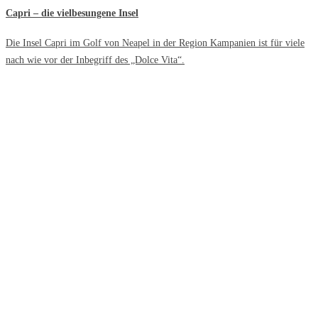
Capri – die vielbesungene Insel
Die Insel Capri im Golf von Neapel in der Region Kampanien ist für viele
nach wie vor der Inbegriff des „Dolce Vita“.