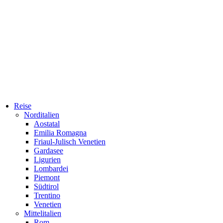
Reise
Norditalien
Aostatal
Emilia Romagna
Friaul-Julisch Venetien
Gardasee
Ligurien
Lombardei
Piemont
Südtirol
Trentino
Venetien
Mittelitalien
Rom