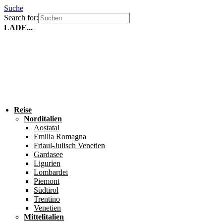
Suche
Search for:
LADE...
Reise
Norditalien
Aostatal
Emilia Romagna
Friaul-Julisch Venetien
Gardasee
Ligurien
Lombardei
Piemont
Südtirol
Trentino
Venetien
Mittelitalien