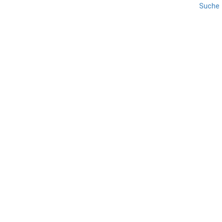
Suche
BRESCIA
LOMBARDEI
REISE