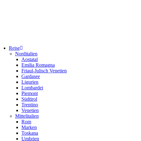
Reise
Norditalien
Aostatal
Emilia Romagna
Friaul-Julisch Venetien
Gardasee
Ligurien
Lombardei
Piemont
Südtirol
Trentino
Venetien
Mittelitalien
Rom
Marken
Toskana
Umbrien