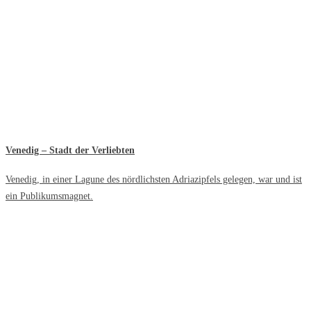
Venedig – Stadt der Verliebten
Venedig, in einer Lagune des nördlichsten Adriazipfels gelegen, war und ist
ein Publikumsmagnet.