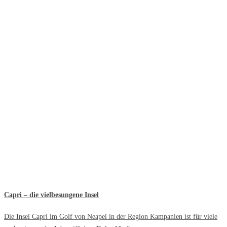
Capri – die vielbesungene Insel
Die Insel Capri im Golf von Neapel in der Region Kampanien ist für viele