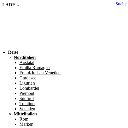
Suche
LADE...
Reise
Norditalien
Aostatal
Emilia Romagna
Friaul-Julisch Venetien
Gardasee
Ligurien
Lombardei
Piemont
Südtirol
Trentino
Venetien
Mittelitalien
Rom
Marken