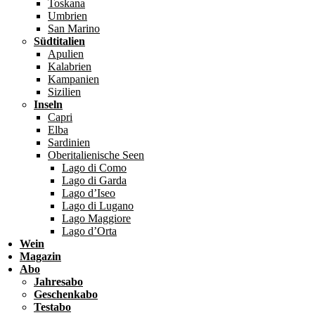
Toskana
Umbrien
San Marino
Südtitalien
Apulien
Kalabrien
Kampanien
Sizilien
Inseln
Capri
Elba
Sardinien
Oberitalienische Seen
Lago di Como
Lago di Garda
Lago d’Iseo
Lago di Lugano
Lago Maggiore
Lago d’Orta
Wein
Magazin
Abo
Jahresabo
Geschenkabo
Testabo