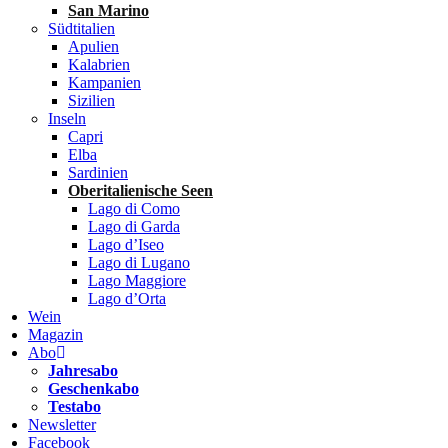
San Marino
Südtitalien
Apulien
Kalabrien
Kampanien
Sizilien
Inseln
Capri
Elba
Sardinien
Oberitalienische Seen
Lago di Como
Lago di Garda
Lago d’Iseo
Lago di Lugano
Lago Maggiore
Lago d’Orta
Wein
Magazin
Abo
Jahresabo
Geschenkabo
Testabo
Newsletter
Facebook