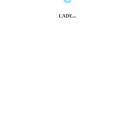
LADE...
ren
Desenzano del Garda
Desenzano del Garda –
Castello di Desenzano