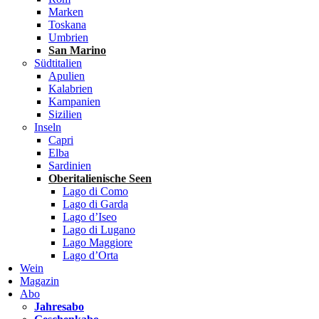
Marken
Toskana
Umbrien
San Marino
Südtitalien
Apulien
Kalabrien
Kampanien
Sizilien
Inseln
Capri
Elba
Sardinien
Oberitalienische Seen
Lago di Como
Lago di Garda
Lago d’Iseo
Lago di Lugano
Lago Maggiore
Lago d’Orta
Wein
Magazin
Abo
Jahresabo