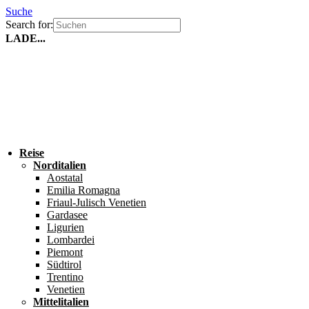
Suche
Search for:
LADE...
Reise
Norditalien
Aostatal
Emilia Romagna
Friaul-Julisch Venetien
Gardasee
Ligurien
Lombardei
Piemont
Südtirol
Trentino
Venetien
Mittelitalien