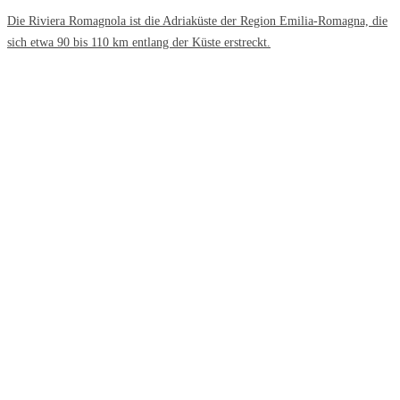
Die Riviera Romagnola ist die Adriaküste der Region Emilia-Romagna, die
sich etwa 90 bis 110 km entlang der Küste erstreckt.