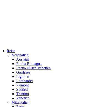
Reise
Norditalien
Aostatal
Emilia Romagna
Friaul-Julisch Venetien
Gardasee
Ligurien
Lombardei
Piemont
Südtirol
Trentino
Venetien
Mittelitalien
Rom