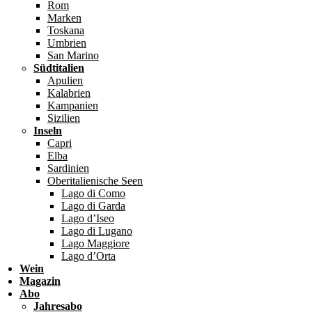
Rom
Marken
Toskana
Umbrien
San Marino
Südtitalien
Apulien
Kalabrien
Kampanien
Sizilien
Inseln
Capri
Elba
Sardinien
Oberitalienische Seen
Lago di Como
Lago di Garda
Lago d’Iseo
Lago di Lugano
Lago Maggiore
Lago d’Orta
Wein
Magazin
Abo
Jahresabo