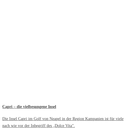
Capri – die vielbesungene Insel
Die Insel Capri im Golf von Neapel in der Region Kampanien ist für viele
nach wie vor der Inbegriff des „Dolce Vita“.