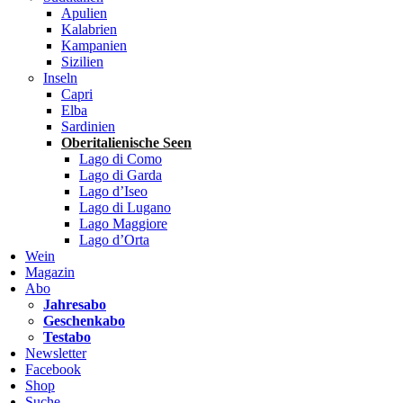
Apulien
Kalabrien
Kampanien
Sizilien
Inseln
Capri
Elba
Sardinien
Oberitalienische Seen
Lago di Como
Lago di Garda
Lago d’Iseo
Lago di Lugano
Lago Maggiore
Lago d’Orta
Wein
Magazin
Abo
Jahresabo
Geschenkabo
Testabo
Newsletter
Facebook
Shop
Suche