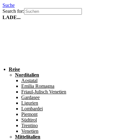
Suche
Search for:
LADE...
Reise
Norditalien
Aostatal
Emilia Romagna
Friaul-Julisch Venetien
Gardasee
Ligurien
Lombardei
Piemont
Südtirol
Trentino
Venetien
Mittelitalien