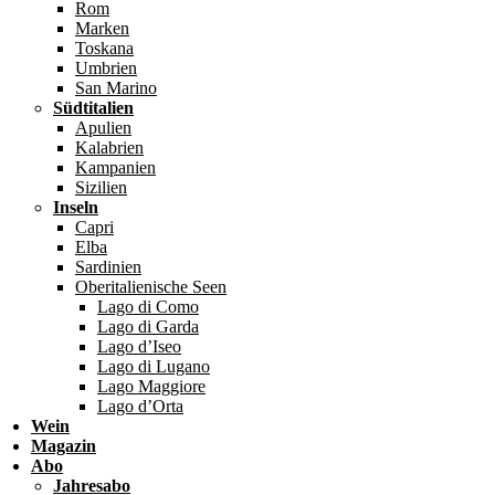
Rom
Marken
Toskana
Umbrien
San Marino
Südtitalien
Apulien
Kalabrien
Kampanien
Sizilien
Inseln
Capri
Elba
Sardinien
Oberitalienische Seen
Lago di Como
Lago di Garda
Lago d’Iseo
Lago di Lugano
Lago Maggiore
Lago d’Orta
Wein
Magazin
Abo
Jahresabo