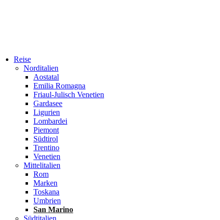
Reise
Norditalien
Aostatal
Emilia Romagna
Friaul-Julisch Venetien
Gardasee
Ligurien
Lombardei
Piemont
Südtirol
Trentino
Venetien
Mittelitalien
Rom
Marken
Toskana
Umbrien
San Marino
Südtitalien