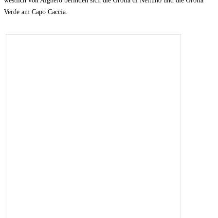
westlich von Alghero befinden sich die Grotta di Nettuno und die Grotta
Verde am Capo Caccia.