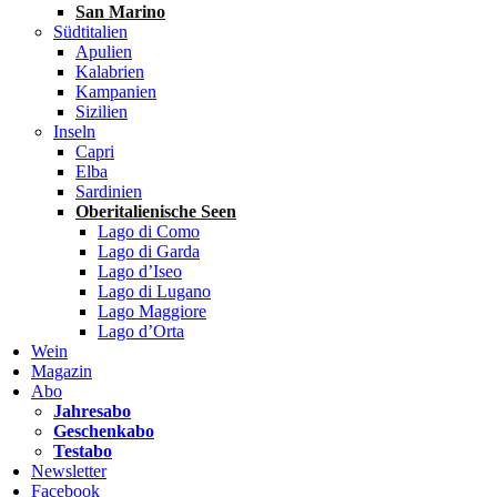
San Marino
Südtitalien
Apulien
Kalabrien
Kampanien
Sizilien
Inseln
Capri
Elba
Sardinien
Oberitalienische Seen
Lago di Como
Lago di Garda
Lago d’Iseo
Lago di Lugano
Lago Maggiore
Lago d’Orta
Wein
Magazin
Abo
Jahresabo
Geschenkabo
Testabo
Newsletter
Facebook