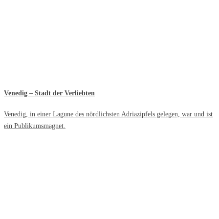
Venedig – Stadt der Verliebten
Venedig, in einer Lagune des nördlichsten Adriazipfels gelegen, war und ist
ein Publikumsmagnet.