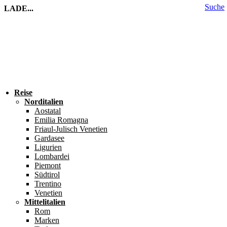
Suche
LADE...
Reise
Norditalien
Aostatal
Emilia Romagna
Friaul-Julisch Venetien
Gardasee
Ligurien
Lombardei
Piemont
Südtirol
Trentino
Venetien
Mittelitalien
Rom
Marken