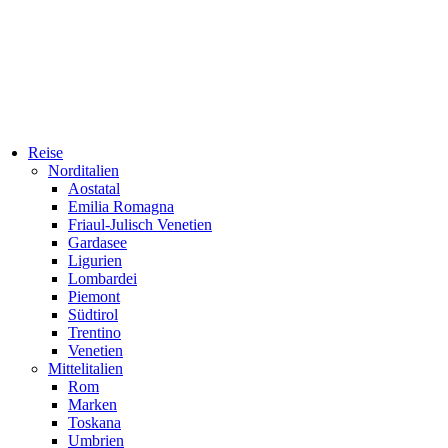
Reise
Norditalien
Aostatal
Emilia Romagna
Friaul-Julisch Venetien
Gardasee
Ligurien
Lombardei
Piemont
Südtirol
Trentino
Venetien
Mittelitalien
Rom
Marken
Toskana
Umbrien