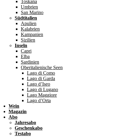
Toskana
Umbrien
San Marino
Südtitalien
Apulien
Kalabrien
Kampanien
Sizilien
Inseln
Capri
Elba
Sardinien
Oberitalienische Seen
Lago di Como
Lago di Garda
Lago d’Iseo
Lago di Lugano
Lago Maggiore
Lago d’Orta
Wein
Magazin
Abo
Jahresabo
Geschenkabo
Testabo