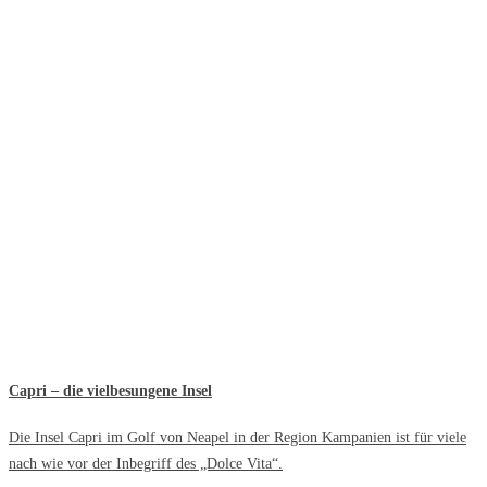
Capri – die vielbesungene Insel
Die Insel Capri im Golf von Neapel in der Region Kampanien ist für viele
nach wie vor der Inbegriff des „Dolce Vita“.