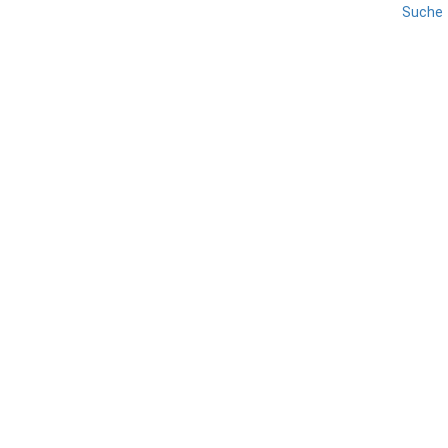
Suche
REISE
VENEDIG
VENETIEN
Die Forcola
TEILEN