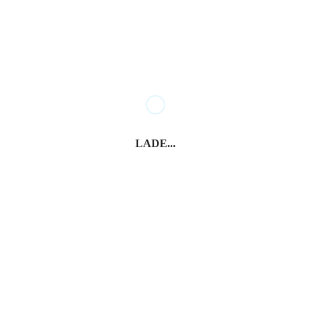
Die Gondeln Venedigs
Geschichte der Gondeln
Herstellung der Gondeln
Die Gondolieri
LADE...