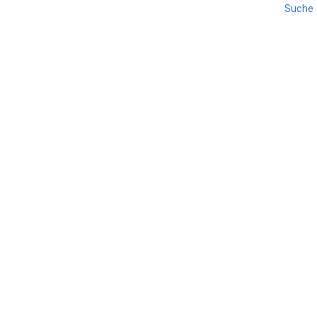
Suche
PALERMO
REISE
SIZILIEN
Palermo
TEILEN