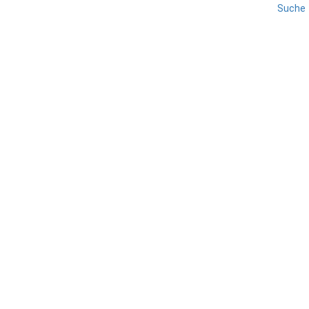
Suche
REISE
SIENA
TOSKANA
Val d’Orcia
TEILEN