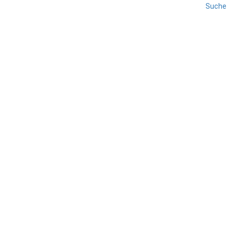
Suche
LIPARISCHE INSELN
REISE
SIZILIEN
Vulcano
TEILEN