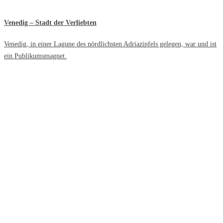
Venedig – Stadt der Verliebten
Venedig, in einer Lagune des nördlichsten Adriazipfels gelegen, war und ist
ein Publikumsmagnet.