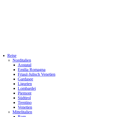
Reise
Norditalien
Aostatal
Emilia Romagna
Friaul-Julisch Venetien
Gardasee
Ligurien
Lombardei
Piemont
Südtirol
Trentino
Venetien
Mittelitalien
Rom