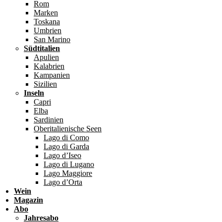
Rom
Marken
Toskana
Umbrien
San Marino
Südtitalien
Apulien
Kalabrien
Kampanien
Sizilien
Inseln
Capri
Elba
Sardinien
Oberitalienische Seen
Lago di Como
Lago di Garda
Lago d’Iseo
Lago di Lugano
Lago Maggiore
Lago d’Orta
Wein
Magazin
Abo
Jahresabo