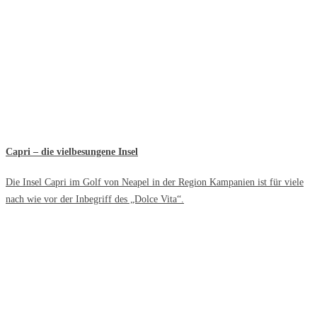
Capri – die vielbesungene Insel
Die Insel Capri im Golf von Neapel in der Region Kampanien ist für viele
nach wie vor der Inbegriff des „Dolce Vita“.