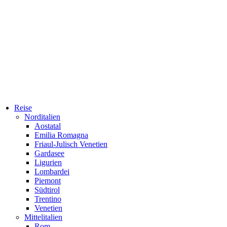
Reise
Norditalien
Aostatal
Emilia Romagna
Friaul-Julisch Venetien
Gardasee
Ligurien
Lombardei
Piemont
Südtirol
Trentino
Venetien
Mittelitalien
Rom