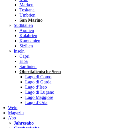
Marken
Toskana
Umbrien
San Marino
Südtitalien
Apulien
Kalabrien
Kampanien
Sizilien
Inseln
Capri
Elba
Sardinien
Oberitalienische Seen
Lago di Como
Lago di Garda
Lago d’Iseo
Lago di Lugano
Lago Maggiore
Lago d’Orta
Wein
Magazin
Abo
Jahresabo