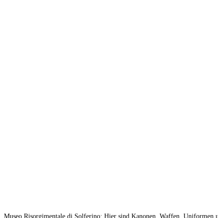
Museo Risorgimentale di Solferino: Hier sind Kanonen, Waffen, Uniformen un