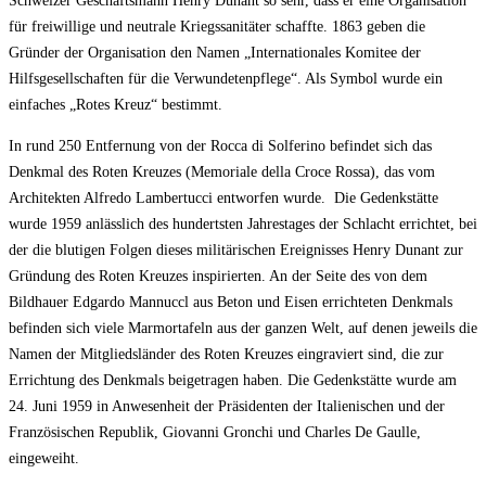
Schweizer Geschäftsmann Henry Dunant so sehr, dass er eine Organisation
für freiwillige und neutrale Kriegssanitäter schaffte. 1863 geben die
Gründer der Organisation den Namen „Internationales Komitee der
Hilfsgesellschaften für die Verwundetenpflege“. Als Symbol wurde ein
einfaches „Rotes Kreuz“ bestimmt.
In rund 250 Entfernung von der Rocca di Solferino befindet sich das
Denkmal des Roten Kreuzes (Memoriale della Croce Rossa), das vom
Architekten Alfredo Lambertucci entworfen wurde. Die Gedenkstätte
wurde 1959 anlässlich des hundertsten Jahrestages der Schlacht errichtet, bei
der die blutigen Folgen dieses militärischen Ereignisses Henry Dunant zur
Gründung des Roten Kreuzes inspirierten. An der Seite des von dem
Bildhauer Edgardo Mannuccl aus Beton und Eisen errichteten Denkmals
befinden sich viele Marmortafeln aus der ganzen Welt, auf denen jeweils die
Namen der Mitgliedsländer des Roten Kreuzes eingraviert sind, die zur
Errichtung des Denkmals beigetragen haben. Die Gedenkstätte wurde am
24. Juni 1959 in Anwesenheit der Präsidenten der Italienischen und der
Französischen Republik, Giovanni Gronchi und Charles De Gaulle,
eingeweiht.