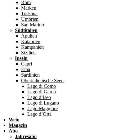
Rom
Marken
Toskana
Umbrien
San Marino
Südtitalien
Apulien
Kalabrien
Kampanien
Sizilien
Inseln
Capri
Elba
Sardinien
Oberitalienische Seen
Lago di Como
Lago di Garda
Lago d’Iseo
Lago di Lugano
Lago Maggiore
Lago d’Orta
Wein
Magazin
Abo
Jahresabo