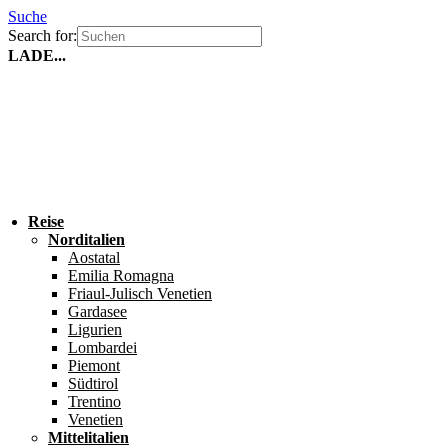
Suche
Search for:
LADE...
Reise
Norditalien
Aostatal
Emilia Romagna
Friaul-Julisch Venetien
Gardasee
Ligurien
Lombardei
Piemont
Südtirol
Trentino
Venetien
Mittelitalien