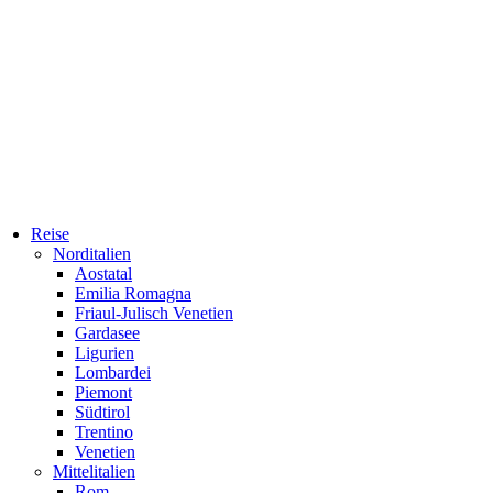
Reise
Norditalien
Aostatal
Emilia Romagna
Friaul-Julisch Venetien
Gardasee
Ligurien
Lombardei
Piemont
Südtirol
Trentino
Venetien
Mittelitalien
Rom