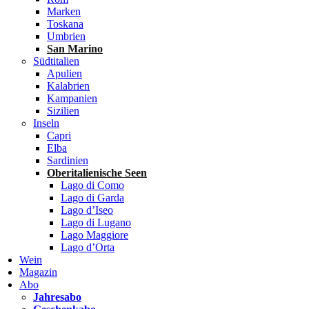
Marken
Toskana
Umbrien
San Marino
Südtitalien
Apulien
Kalabrien
Kampanien
Sizilien
Inseln
Capri
Elba
Sardinien
Oberitalienische Seen
Lago di Como
Lago di Garda
Lago d’Iseo
Lago di Lugano
Lago Maggiore
Lago d’Orta
Wein
Magazin
Abo
Jahresabo