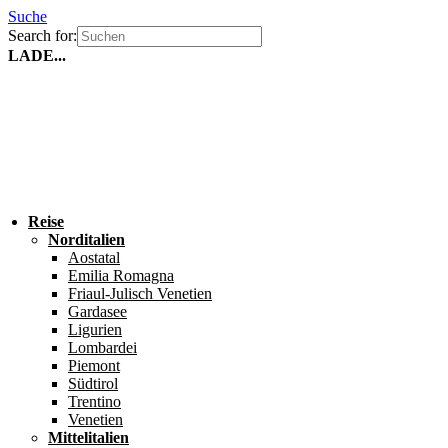
Suche
Search for:
LADE...
Reise
Norditalien
Aostatal
Emilia Romagna
Friaul-Julisch Venetien
Gardasee
Ligurien
Lombardei
Piemont
Südtirol
Trentino
Venetien
Mittelitalien