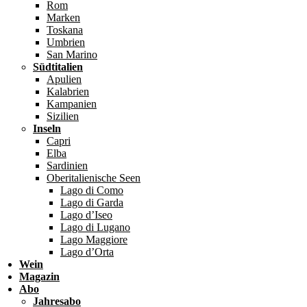
Rom
Marken
Toskana
Umbrien
San Marino
Südtitalien
Apulien
Kalabrien
Kampanien
Sizilien
Inseln
Capri
Elba
Sardinien
Oberitalienische Seen
Lago di Como
Lago di Garda
Lago d’Iseo
Lago di Lugano
Lago Maggiore
Lago d’Orta
Wein
Magazin
Abo
Jahresabo