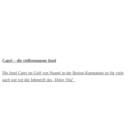
Capri – die vielbesungene Insel
Die Insel Capri im Golf von Neapel in der Region Kampanien ist für viele
nach wie vor der Inbegriff des „Dolce Vita“.