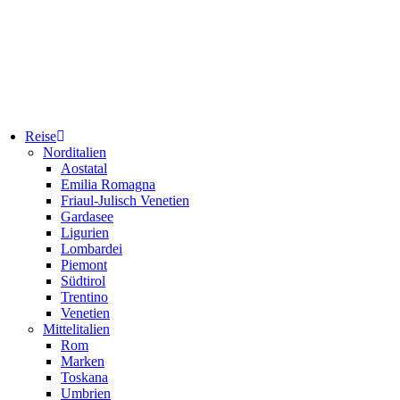
Reise
Norditalien
Aostatal
Emilia Romagna
Friaul-Julisch Venetien
Gardasee
Ligurien
Lombardei
Piemont
Südtirol
Trentino
Venetien
Mittelitalien
Rom
Marken
Toskana
Umbrien