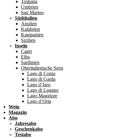
Toskana
Umbrien
San Marino
Südtitalien
Apulien
Kalabrien
Kampanien
Sizilien
Inseln
Capri
Elba
Sardinien
Oberitalienische Seen
Lago di Como
Lago di Garda
Lago d’Iseo
Lago di Lugano
Lago Maggiore
Lago d’Orta
Wein
Magazin
Abo
Jahresabo
Geschenkabo
Testabo