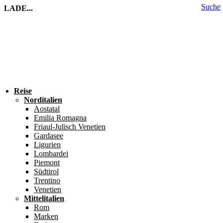
Suche
LADE...
Reise
Norditalien
Aostatal
Emilia Romagna
Friaul-Julisch Venetien
Gardasee
Ligurien
Lombardei
Piemont
Südtirol
Trentino
Venetien
Mittelitalien
Rom
Marken