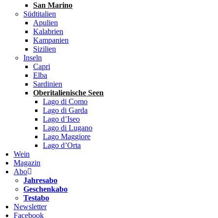
San Marino
Südtitalien
Apulien
Kalabrien
Kampanien
Sizilien
Inseln
Capri
Elba
Sardinien
Oberitalienische Seen
Lago di Como
Lago di Garda
Lago d’Iseo
Lago di Lugano
Lago Maggiore
Lago d’Orta
Wein
Magazin
Abo
Jahresabo
Geschenkabo
Testabo
Newsletter
Facebook