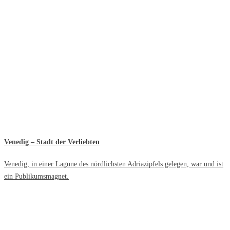
Venedig – Stadt der Verliebten
Venedig, in einer Lagune des nördlichsten Adriazipfels gelegen, war und ist
ein Publikumsmagnet.