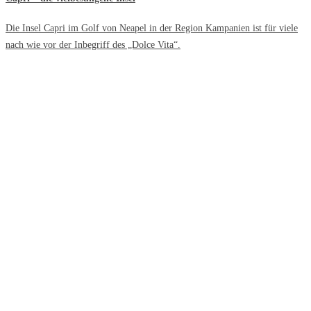
Die Insel Capri im Golf von Neapel in der Region Kampanien ist für viele
nach wie vor der Inbegriff des „Dolce Vita“.