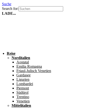
Suche
Search for:
LADE...
Reise
Norditalien
Aostatal
Emilia Romagna
Friaul-Julisch Venetien
Gardasee
Ligurien
Lombardei
Piemont
Südtirol
Trentino
Venetien
Mittelitalien