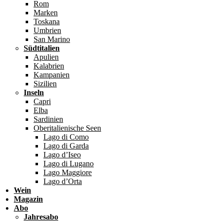
Rom
Marken
Toskana
Umbrien
San Marino
Südtitalien
Apulien
Kalabrien
Kampanien
Sizilien
Inseln
Capri
Elba
Sardinien
Oberitalienische Seen
Lago di Como
Lago di Garda
Lago d’Iseo
Lago di Lugano
Lago Maggiore
Lago d’Orta
Wein
Magazin
Abo
Jahresabo