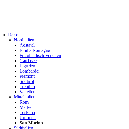
Reise
Norditalien
Aostatal
Emilia Romagna
Friaul-Julisch Venetien
Gardasee
Ligurien
Lombardei
Piemont
Südtirol
Trentino
Venetien
Mittelitalien
Rom
Marken
Toskana
Umbrien
San Marino
Südtitalien