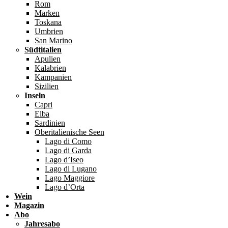
Rom
Marken
Toskana
Umbrien
San Marino
Südtitalien
Apulien
Kalabrien
Kampanien
Sizilien
Inseln
Capri
Elba
Sardinien
Oberitalienische Seen
Lago di Como
Lago di Garda
Lago d’Iseo
Lago di Lugano
Lago Maggiore
Lago d’Orta
Wein
Magazin
Abo
Jahresabo