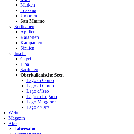
Marken
Toskana
Umbrien
San Marino
Südtitalien
Apulien
Kalabrien
Kampanien
Sizilien
Inseln
Capri
Elba
Sardinien
Oberitalienische Seen
Lago di Como
Lago di Garda
Lago d’Iseo
Lago di Lugano
Lago Maggiore
Lago d’Orta
Wein
Magazin
Abo
Jahresabo