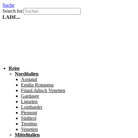
Suche
Search for:
LADE...
Reise
Norditalien
Aostatal
Emilia Romagna
Friaul-Julisch Venetien
Gardasee
Ligurien
Lombardei
Piemont
Südtirol
Trentino
Venetien
Mittelitalien