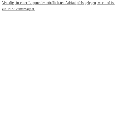
Venedig, in einer Lagune des nördlichsten Adriazipfels gelegen, war und ist
ein Publikumsmagnet.