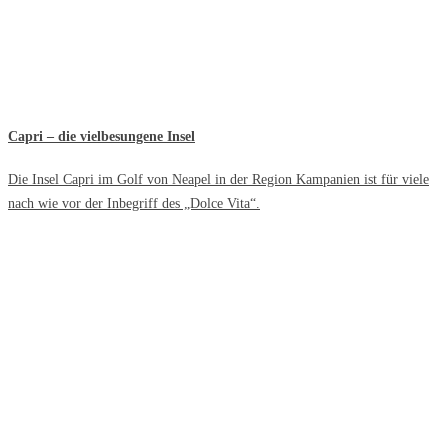
Capri – die vielbesungene Insel
Die Insel Capri im Golf von Neapel in der Region Kampanien ist für viele
nach wie vor der Inbegriff des „Dolce Vita“.