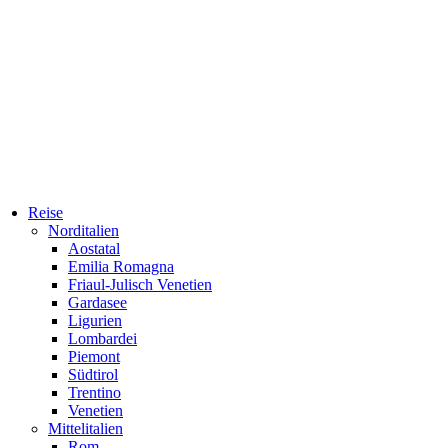
Reise
Norditalien
Aostatal
Emilia Romagna
Friaul-Julisch Venetien
Gardasee
Ligurien
Lombardei
Piemont
Südtirol
Trentino
Venetien
Mittelitalien
Rom