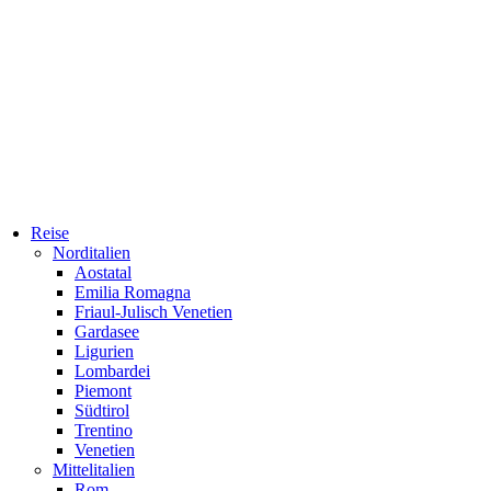
Reise
Norditalien
Aostatal
Emilia Romagna
Friaul-Julisch Venetien
Gardasee
Ligurien
Lombardei
Piemont
Südtirol
Trentino
Venetien
Mittelitalien
Rom