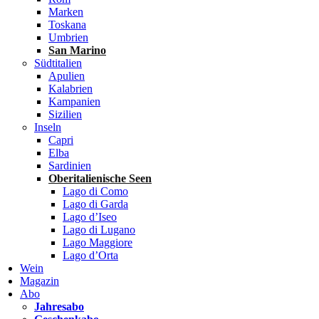
Marken
Toskana
Umbrien
San Marino
Südtitalien
Apulien
Kalabrien
Kampanien
Sizilien
Inseln
Capri
Elba
Sardinien
Oberitalienische Seen
Lago di Como
Lago di Garda
Lago d’Iseo
Lago di Lugano
Lago Maggiore
Lago d’Orta
Wein
Magazin
Abo
Jahresabo