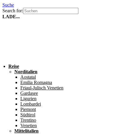
Suche
Search for:
LADE...
Reise
Norditalien
Aostatal
Emilia Romagna
Friaul-Julisch Venetien
Gardasee
Ligurien
Lombardei
Piemont
Südtirol
Trentino
Venetien
Mittelitalien