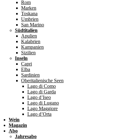
Rom
Marken
Toskana
Umbrien
San Marino
Südtitalien
Apulien
Kalabrien
Kampanien
Sizilien
Inseln
Capri
Elba
Sardinien
Oberitalienische Seen
Lago di Como
Lago di Garda
Lago d’Iseo
Lago di Lugano
Lago Maggiore
Lago d’Orta
Wein
Magazin
Abo
Jahresabo