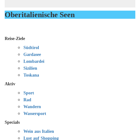
Oberitalienische Seen
Reise-Ziele
Südtirol
Gardasee
Lombardei
Sizilien
Toskana
Aktiv
Sport
Rad
Wandern
Wassersport
Specials
Wein aus Italien
Lust auf Shopping