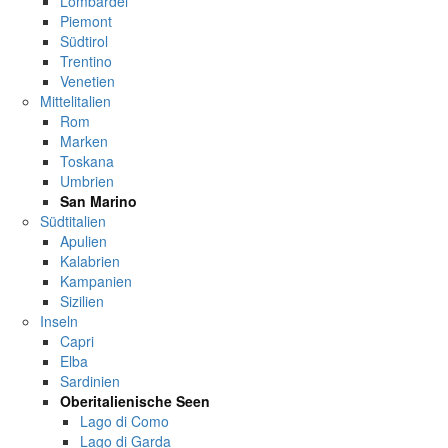
Lombardei
Piemont
Südtirol
Trentino
Venetien
Mittelitalien
Rom
Marken
Toskana
Umbrien
San Marino
Südtitalien
Apulien
Kalabrien
Kampanien
Sizilien
Inseln
Capri
Elba
Sardinien
Oberitalienische Seen
Lago di Como
Lago di Garda