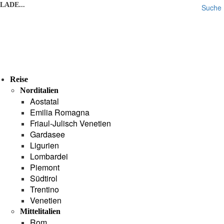
LADE...
Suche
Reise
Norditalien
Aostatal
Emilia Romagna
Friaul-Julisch Venetien
Gardasee
Ligurien
Lombardei
Piemont
Südtirol
Trentino
Venetien
Mittelitalien
Rom