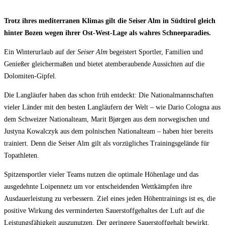
Trotz ihres mediterranen Klimas gilt die Seiser Alm in Südtirol gleich
hinter Bozen wegen ihrer Ost-West-Lage als wahres Schneeparadies.
Ein Winterurlaub auf der
Seiser Alm
begeistert Sportler, Familien und
Genießer gleichermaßen und bietet atemberaubende Aussichten auf die
Dolomiten-Gipfel.
Die Langläufer haben das schon früh entdeckt: Die Nationalmannschaften
vieler Länder mit den besten Langläufern der Welt – wie Dario Cologna aus
dem Schweizer Nationalteam, Marit Bjørgen aus dem norwegischen und
Justyna Kowalczyk aus dem polnischen Nationalteam – haben hier bereits
trainiert. Denn die Seiser Alm gilt als vorzügliches Trainingsgelände für
Topathleten.
Spitzensportler vieler Teams nutzen die optimale Höhenlage und das
ausgedehnte Loipennetz um vor entscheidenden Wettkämpfen ihre
Ausdauerleistung zu verbessern. Ziel eines jeden Höhentrainings ist es, die
positive Wirkung des verminderten Sauerstoffgehaltes der Luft auf die
Leistungsfähigkeit auszunutzen. Der geringere Sauerstoffgehalt bewirkt,