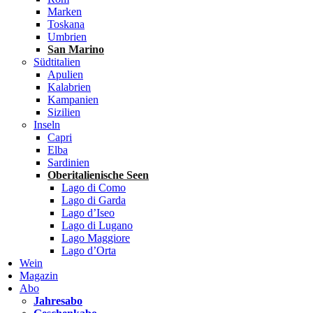
Marken
Toskana
Umbrien
San Marino
Südtitalien
Apulien
Kalabrien
Kampanien
Sizilien
Inseln
Capri
Elba
Sardinien
Oberitalienische Seen
Lago di Como
Lago di Garda
Lago d’Iseo
Lago di Lugano
Lago Maggiore
Lago d’Orta
Wein
Magazin
Abo
Jahresabo