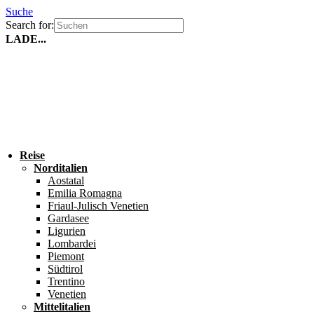
Suche
Search for:
LADE...
Reise
Norditalien
Aostatal
Emilia Romagna
Friaul-Julisch Venetien
Gardasee
Ligurien
Lombardei
Piemont
Südtirol
Trentino
Venetien
Mittelitalien