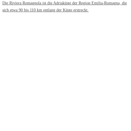
Die Riviera Romagnola ist die Adriaküste der Region Emilia-Romagna, die
sich etwa 90 bis 110 km entlang der Küste erstreckt.