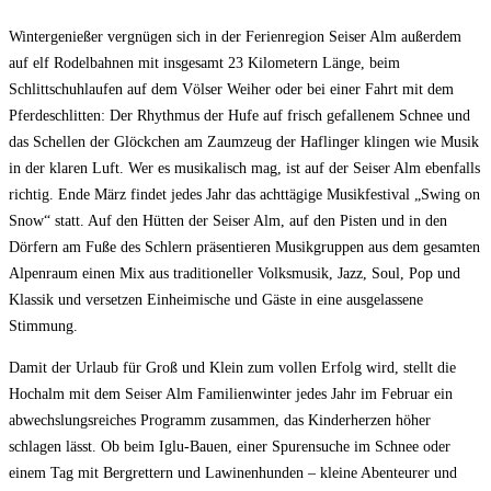
Wintergenießer vergnügen sich in der Ferienregion Seiser Alm außerdem
auf elf Rodelbahnen mit insgesamt 23 Kilometern Länge, beim
Schlittschuhlaufen auf dem Völser Weiher oder bei einer Fahrt mit dem
Pferdeschlitten: Der Rhythmus der Hufe auf frisch gefallenem Schnee und
das Schellen der Glöckchen am Zaumzeug der Haflinger klingen wie Musik
in der klaren Luft. Wer es musikalisch mag, ist auf der Seiser Alm ebenfalls
richtig. Ende März findet jedes Jahr das achttägige Musikfestival „Swing on
Snow“ statt. Auf den Hütten der Seiser Alm, auf den Pisten und in den
Dörfern am Fuße des Schlern präsentieren Musikgruppen aus dem gesamten
Alpenraum einen Mix aus traditioneller Volksmusik, Jazz, Soul, Pop und
Klassik und versetzen Einheimische und Gäste in eine ausgelassene
Stimmung.
Damit der Urlaub für Groß und Klein zum vollen Erfolg wird, stellt die
Hochalm mit dem Seiser Alm Familienwinter jedes Jahr im Februar ein
abwechslungsreiches Programm zusammen, das Kinderherzen höher
schlagen lässt. Ob beim Iglu-Bauen, einer Spurensuche im Schnee oder
einem Tag mit Bergrettern und Lawinenhunden – kleine Abenteurer und