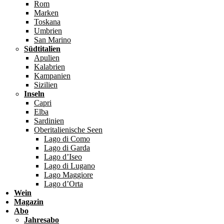
Rom
Marken
Toskana
Umbrien
San Marino
Südtitalien
Apulien
Kalabrien
Kampanien
Sizilien
Inseln
Capri
Elba
Sardinien
Oberitalienische Seen
Lago di Como
Lago di Garda
Lago d’Iseo
Lago di Lugano
Lago Maggiore
Lago d’Orta
Wein
Magazin
Abo
Jahresabo