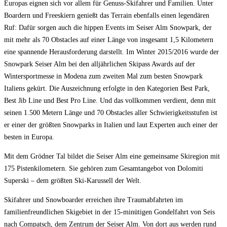
Europas eignen sich vor allem für Genuss-Skifahrer und Familien. Unter
Boardern und Freeskiern genießt das Terrain ebenfalls einen legendären
Ruf: Dafür sorgen auch die hippen Events im Seiser Alm Snowpark, der
mit mehr als 70 Obstacles auf einer Länge von insgesamt 1,5 Kilometern
eine spannende Herausforderung darstellt. Im Winter 2015/2016 wurde der
Snowpark Seiser Alm bei den alljährlichen Skipass Awards auf der
Wintersportmesse in Modena zum zweiten Mal zum besten Snowpark
Italiens gekürt. Die Auszeichnung erfolgte in den Kategorien Best Park,
Best Jib Line und Best Pro Line. Und das vollkommen verdient, denn mit
seinen 1.500 Metern Länge und 70 Obstacles aller Schwierigkeitsstufen ist
er einer der größten Snowparks in Italien und laut Experten auch einer der
besten in Europa.
Mit dem Grödner Tal bildet die Seiser Alm eine gemeinsame Skiregion mit
175 Pistenkilometern. Sie gehören zum Gesamtangebot von Dolomiti
Superski – dem größten Ski-Karussell der Welt.
Skifahrer und Snowboarder erreichen ihre Traumabfahrten im
familienfreundlichen Skigebiet in der 15-minütigen Gondelfahrt von Seis
nach Compatsch, dem Zentrum der Seiser Alm. Von dort aus werden rund