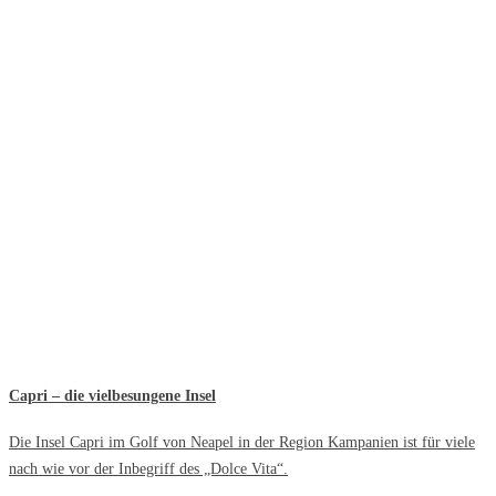
Capri – die vielbesungene Insel
Die Insel Capri im Golf von Neapel in der Region Kampanien ist für viele
nach wie vor der Inbegriff des „Dolce Vita“.