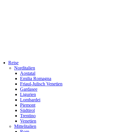
Reise
Norditalien
Aostatal
Emilia Romagna
Friaul-Julisch Venetien
Gardasee
Ligurien
Lombardei
Piemont
Südtirol
Trentino
Venetien
Mittelitalien
Rom