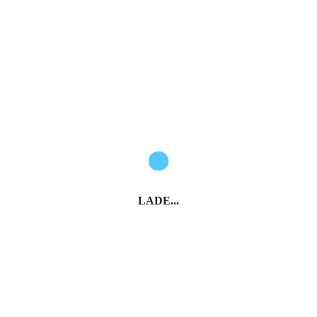
Nachname*
Anmelden
* Pflichtfelder
Italien entdecken
LADE...
SPONSORED