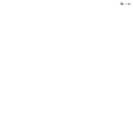
Suche
EISACKTAL
REISE
STERZING
SÜDTIROL
Vipiteno – Sterzing
TEILEN